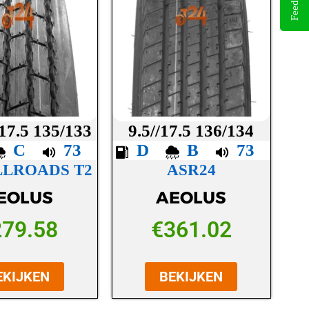
Feedback
17.5 135/133
9.5//17.5 136/134
C
73
D
B
73
LLROADS T2
ASR24
EOLUS
AEOLUS
279.58
€
361.02
EKIJKEN
BEKIJKEN