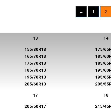
ROADHOG
←
1
2
ROADSTONE
ROTALLA
SAILUN
13
14
SEMPERIT
155/80R13
175/65
SUNNY
165/70R13
185/60
SUPERIA TIRES
175/70R13
185/65
185/70R13
195/60
SYRON
195/70R13
195/65
TOYO
205/60R13
205/55
TRELLEBORG
17
18
TRISTAR
205/50R17
215/45