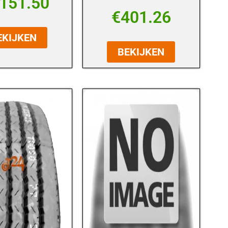
,151.50
€
401.26
EKIJKEN
BEKIJKEN