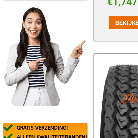
€
1,747
BFGOODRICH
BLACK ARROW
BEKIJK
BRIDGESTONE
CONTINENTAL
DEBICA
DUNLOP
DURATURN
FALKEN
FEDERAL
FIREMAX
FIRESTONE
GRATIS VERZENDING!
FORTUNA
ALLEEN KWALITEITSBANDEN!