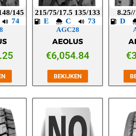
 148/145
215/75/17.5 135/133
8.25/
B
74
E
C
73
D
8
AGC28
US
AEOLUS
A
.25
€
6,054.84
€
EN
BEKIJKEN
B