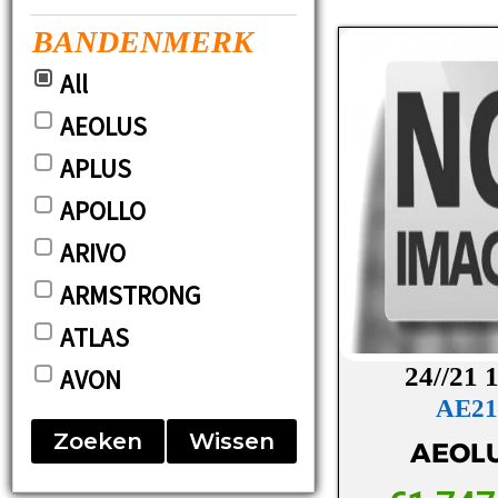
BANDENMERK
All
AEOLUS
APLUS
APOLLO
ARIVO
ARMSTRONG
ATLAS
24//21 
AVON
AE21
BARUM
Zoeken
Wissen
AEOL
BF-GOODRICH