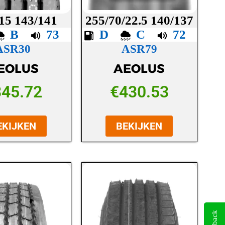
/15 143/141
255/70/22.5 140/137
B
73
D
C
72
ASR30
ASR79
EOLUS
AEOLUS
345.72
€
430.53
EKIJKEN
BEKIJKEN