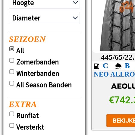
SEIZOEN
All
445/65/22
Zomerbanden
C
Winterbanden
NEO ALLRO
All Season Banden
AEOL
€
742.
EXTRA
Runflat
BEKIJK
Versterkt