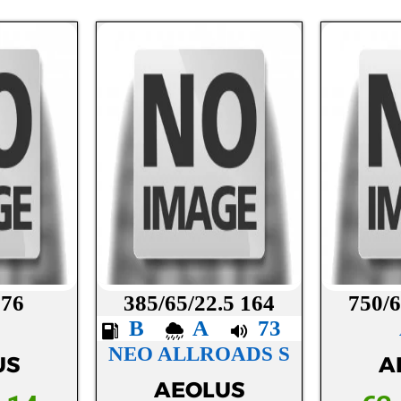
176
385/65/22.5 164
750/6
B
A
73
NEO ALLROADS S
US
A
AEOLUS