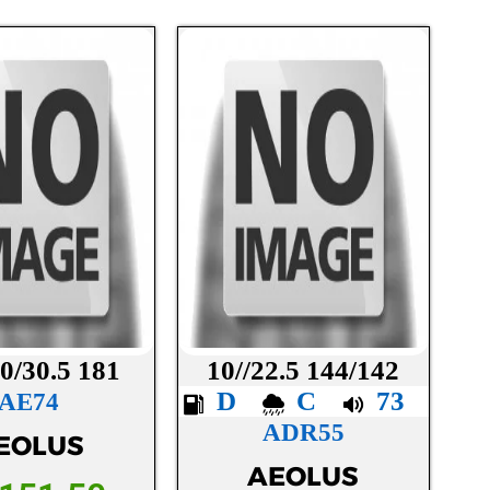
0/30.5 181
10//22.5 144/142
D
C
73
AE74
ADR55
EOLUS
AEOLUS