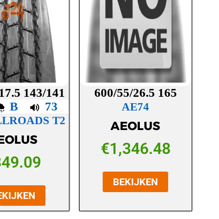
17.5 143/141
600/55/26.5 165
B
73
AE74
LLROADS T2
AEOLUS
EOLUS
€
1,346.48
349.09
BEKIJKEN
EKIJKEN