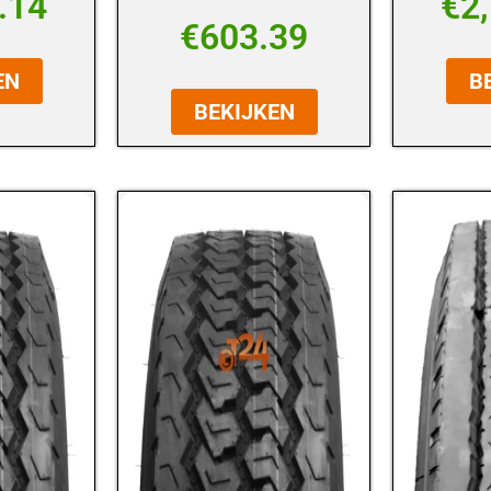
.14
€
2
€
603.39
EN
B
BEKIJKEN