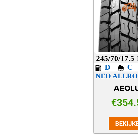
LASSA
LAUFENN
MAXXIS
MICHELIN
MICKEY THOMPSON
245/70/17.5
MINERVA
D
NEO ALLRO
NANKANG
AEOL
NEXEN
NOKIAN
€
354.
OVATION
BEKIJK
PETLAS
PIRELLI