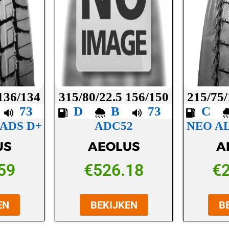
 136/134
315/80/22.5 156/150
215/75/
C
73
D
B
73
C
ADS D+
ADC52
NEO A
US
AEOLUS
A
59
€
526.18
€
EN
BEKIJKEN
B