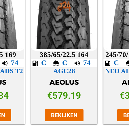
.5 169
385/65/22.5 164
245/70/
B
74
C
C
74
C
ADS T2
AGC28
NEO A
US
AEOLUS
A
34
€
579.19
€
EN
BEKIJKEN
B