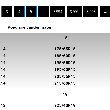
3
4
5
…
3.994
3.995
3.996
→
Populaire bandenmaten
15
R14
175/65R15
R14
185/60R15
R14
195/55R15
R14
195/60R15
R14
205/55R15
R14
215/60R15
19
R18
225/40R19