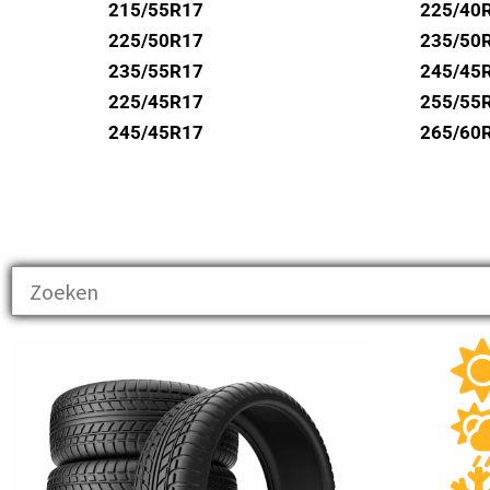
UNIROYAL
215/55R17
225/40
VREDESTEIN
225/50R17
235/50
235/55R17
245/45
WANLI
225/45R17
255/55
WESTLAKE
245/45R17
265/60
YOKOHAMA