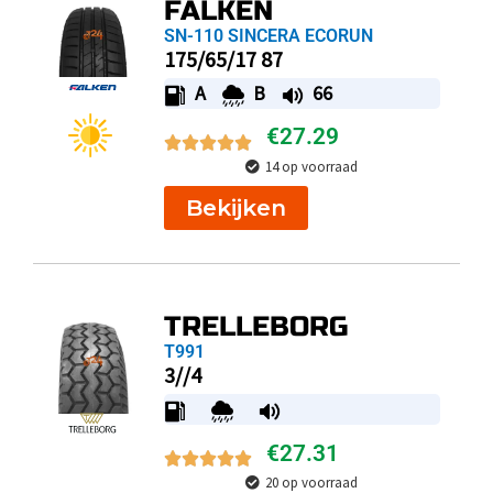
FALKEN
SN-110 SINCERA ECORUN
175/65/17 87
A
B
66
€
27.29
14 op voorraad
Bekijken
TRELLEBORG
T991
3//4
€
27.31
20 op voorraad