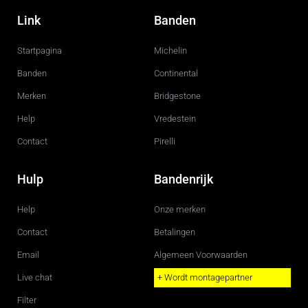
a
n
c
s
Link
Banden
e
t
b
a
o
g
Startpagina
Michelin
o
r
k
a
m
Banden
Continental
Merken
Bridgestone
Help
Vredestein
Contact
Pirelli
Hulp
Bandenrijk
Help
Onze merken
Contact
Betalingen
Email
Algemeen Voorwaarden
Live chat
+ Wordt montagepartner
Filter