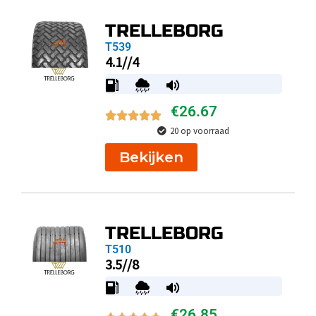
TRELLEBORG
T539
4.1//4
€
26.67
20 op voorraad
Bekijken
TRELLEBORG
T510
3.5//8
€
26.85