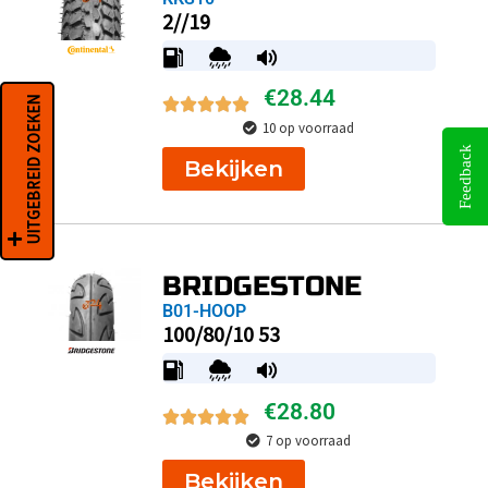
2//19
€
28.44
UITGEBREID ZOEKEN
10 op voorraad
Feedback
Bekijken
BRIDGESTONE
B01-HOOP
100/80/10 53
€
28.80
7 op voorraad
Bekijken