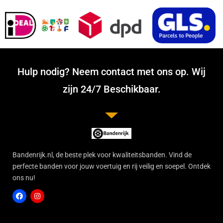
Hulp nodig? Neem contact met ons op. Wij
zijn 24/7 Beschikbaar.
Bandenrijk.nl, de beste plek voor kwaliteitsbanden. Vind de
perfecte banden voor jouw voertuig en rij veilig en soepel. Ontdek
ons nu!
F
I