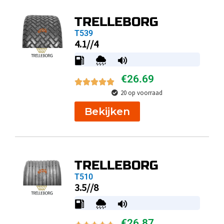
TRELLEBORG
T539
4.1//4
€
26.69
20 op voorraad
Bekijken
TRELLEBORG
T510
3.5//8
€
26.87