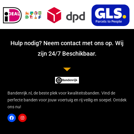
Hulp nodig? Neem contact met ons op. Wij
zijn 24/7 Beschikbaar.
Bandenrijk.nl, de beste plek voor kwaliteitsbanden. Vind de
perfecte banden voor jouw voertuig en rij veilig en soepel. Ontdek
ons nu!
F
I