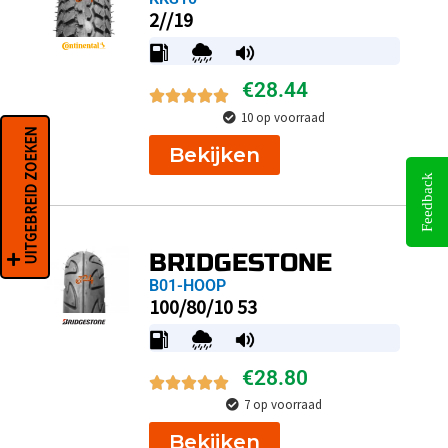
2//19
€
28.44
10 op voorraad
UITGEBREID ZOEKEN
Bekijken
Feedback
BRIDGESTONE
B01-HOOP
100/80/10 53
€
28.80
7 op voorraad
Bekijken