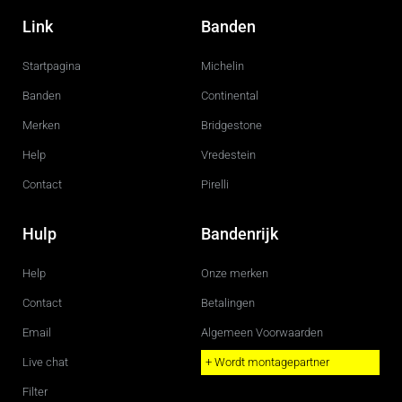
a
n
c
s
Link
Banden
e
t
b
a
o
g
Startpagina
Michelin
o
r
k
a
m
Banden
Continental
Merken
Bridgestone
Help
Vredestein
Contact
Pirelli
Hulp
Bandenrijk
Help
Onze merken
Contact
Betalingen
Email
Algemeen Voorwaarden
Live chat
+ Wordt montagepartner
Filter