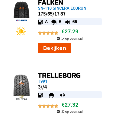
FALKEN
SN-110 SINCERA ECORUN
175/65/17 87
A
B
66
€
27.29
14 op voorraad
Bekijken
TRELLEBORG
T991
3//4
€
27.32
20 op voorraad