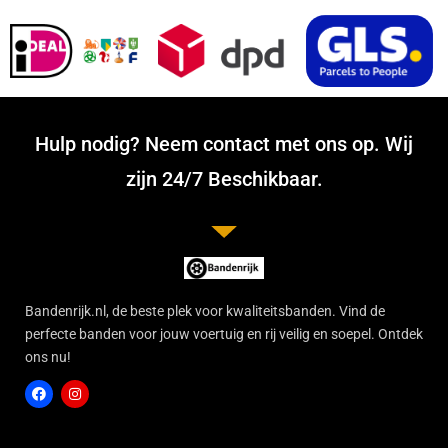
Hulp nodig? Neem contact met ons op. Wij
zijn 24/7 Beschikbaar.
Bandenrijk.nl, de beste plek voor kwaliteitsbanden. Vind de
perfecte banden voor jouw voertuig en rij veilig en soepel. Ontdek
ons nu!
F
I