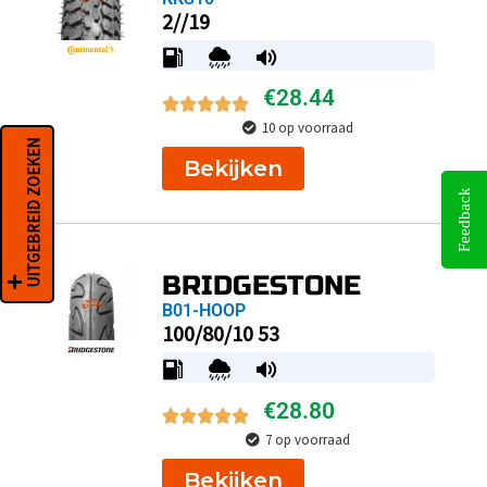
2//19
€
28.44
10 op voorraad
UITGEBREID ZOEKEN
Bekijken
Feedback
BRIDGESTONE
B01-HOOP
100/80/10 53
€
28.80
7 op voorraad
Bekijken