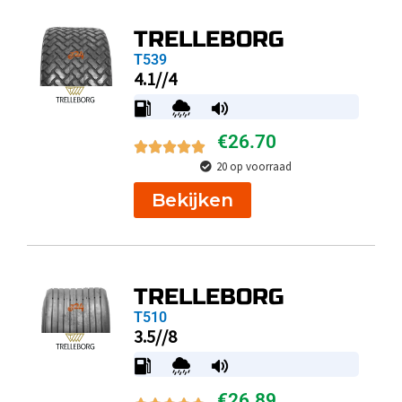
TRELLEBORG
T539
4.1//4
€
26.70
20 op voorraad
Bekijken
TRELLEBORG
T510
3.5//8
€
26.89