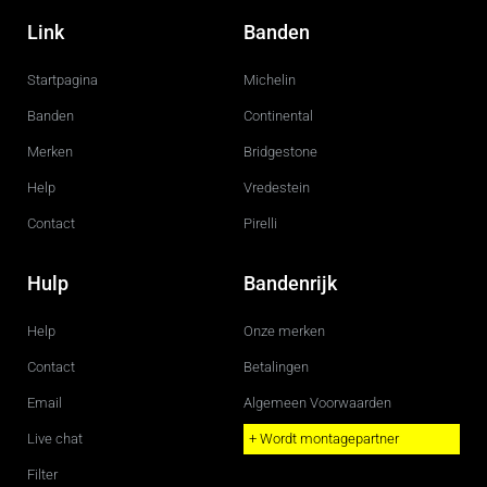
a
n
c
s
Link
Banden
e
t
b
a
o
g
Startpagina
Michelin
o
r
k
a
m
Banden
Continental
Merken
Bridgestone
Help
Vredestein
Contact
Pirelli
Hulp
Bandenrijk
Help
Onze merken
Contact
Betalingen
Email
Algemeen Voorwaarden
Live chat
+ Wordt montagepartner
Filter