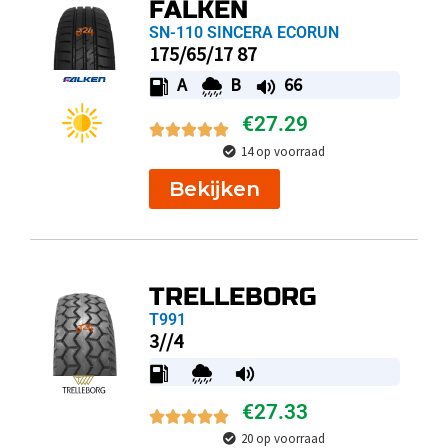
FALKEN
SN-110 SINCERA ECORUN
175/65/17 87
A
B
66
€
27.29
14 op voorraad
Bekijken
TRELLEBORG
T991
3//4
€
27.33
20 op voorraad