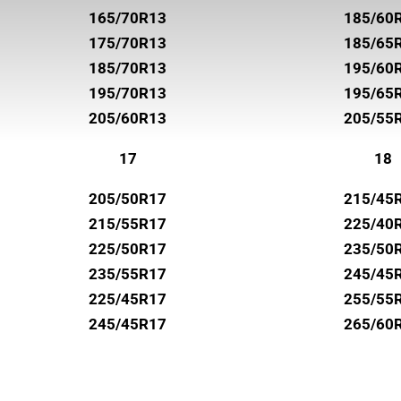
UNIROYAL
165/70R13
185/60
VREDESTEIN
175/70R13
185/65
WANLI
185/70R13
195/60
195/70R13
195/65
WESTLAKE
205/60R13
205/55
YOKOHAMA
17
18
205/50R17
215/45
215/55R17
225/40
225/50R17
235/50
235/55R17
245/45
225/45R17
255/55
245/45R17
265/60