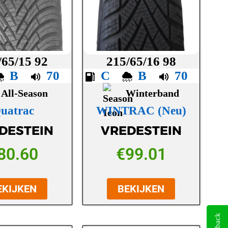
/65/15 92
215/65/16 98
B
70
C
B
70
All-Season
Winterband
uatrac
WINTRAC (Neu)
DESTEIN
VREDESTEIN
80.60
€
99.01
EKIJKEN
BEKIJKEN