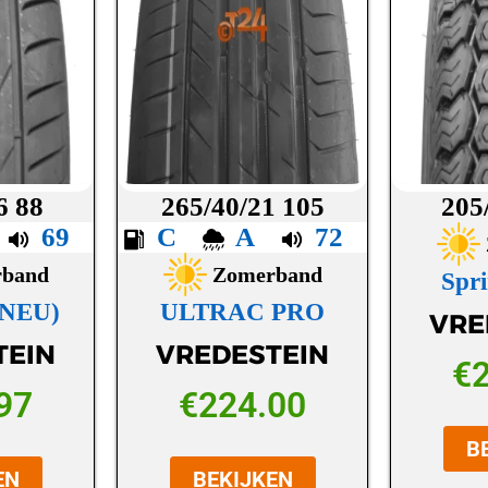
6 88
265/40/21 105
205
A
69
C
A
72
rband
Zomerband
Spri
NEU)
ULTRAC PRO
VRE
TEIN
VREDESTEIN
€
97
€
224.00
B
EN
BEKIJKEN