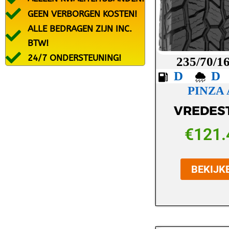
FRONWAY
GEEN VERBORGEN KOSTEN!
FULDA
ALLE BEDRAGEN ZIJN INC.
BTW!
GOODRIDE
24/7 ONDERSTEUNING!
235/70/1
GOODYEAR
D
GRIPMAX
PINZA 
GT RADIAL
VREDES
HANKOOK
€
121.
HIFLY
KINGBOSS
BEKIJK
KLEBER
KORMORAN
KUMHO