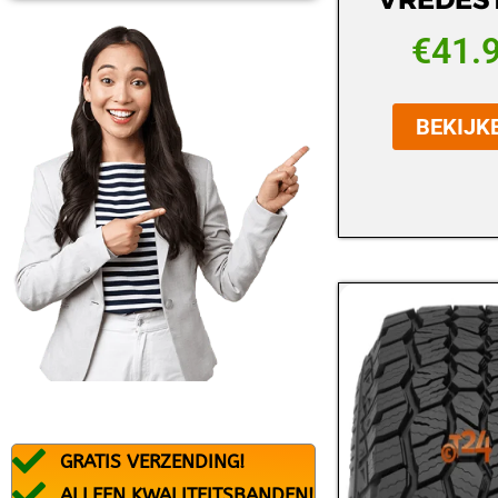
BFGOODRICH
€
41.
BLACK ARROW
BRIDGESTONE
BEKIJK
CONTINENTAL
DEBICA
DUNLOP
DURATURN
FALKEN
FEDERAL
FIREMAX
FIRESTONE
GRATIS VERZENDING!
FORTUNA
ALLEEN KWALITEITSBANDEN!