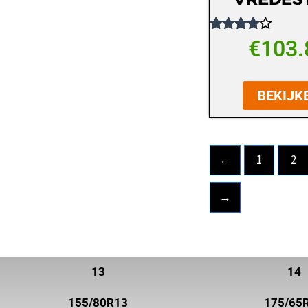
ROADHOG
Gewaardeerd
€
103.
ROADSTONE
4.00
uit 5
ROTALLA
BEKIJK
SAILUN
SEMPERIT
SUNNY
←
1
2
SUPERIA TIRES
→
SYRON
TOYO
TRELLEBORG
13
14
TRISTAR
155/80R13
175/65