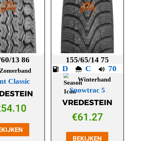
/60/13 86
155/65/14 75
D
C
70
Zomerband
Winterband
nt Classic
Snowtrac 5
DESTEIN
VREDESTEIN
254.10
€
61.27
EKIJKEN
BEKIJKEN