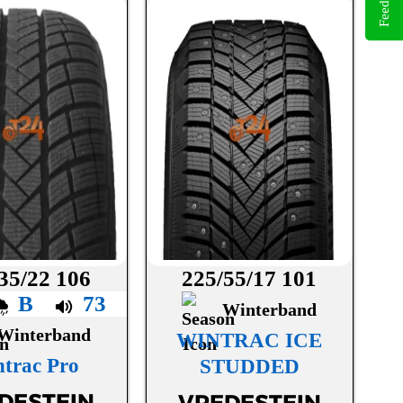
Feedback
35/22 106
225/55/17 101
B
73
Winterband
Winterband
WINTRAC ICE
trac Pro
STUDDED
DESTEIN
VREDESTEIN