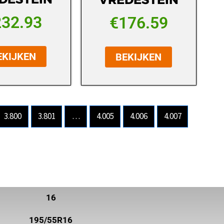
232.93
€
176.59
EKIJKEN
BEKIJKEN
3.800
3.801
…
4.005
4.006
4.007
16
195/55R16