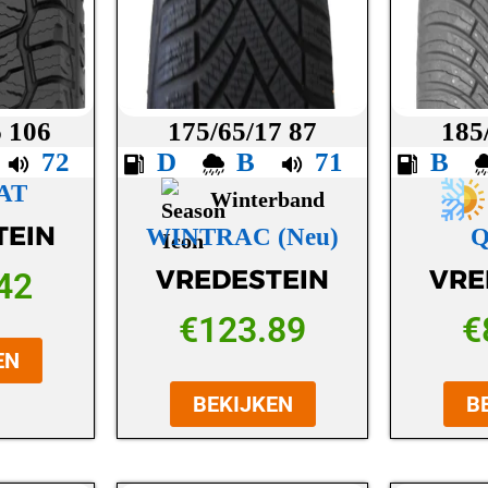
6 106
175/65/17 87
185
D
72
D
B
71
B
AT
Winterband
TEIN
WINTRAC (Neu)
Q
VREDESTEIN
VRE
42
€
123.89
€
EN
BEKIJKEN
B