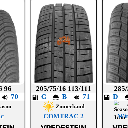
6 96
205/75/16 113/111
285/
B
70
C
B
71
D
eason
Zomerband
ac
COMTRAC 2
Win
TEIN
VREDESTEIN
VRE