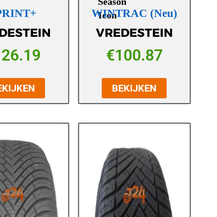
PRINT+
WINTRAC (Neu)
DESTEIN
VREDESTEIN
126.19
€
100.87
EKIJKEN
BEKIJKEN