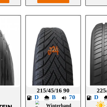
6
215/45/16 90
225
D
B
70
D
Winterband
TEIN