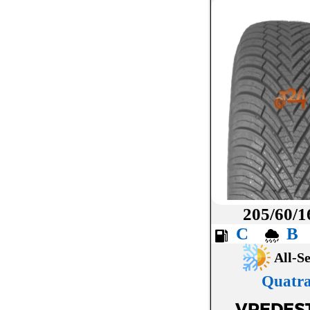
LASSA
LAUFENN
MAXXIS
MICHELIN
MICKEY THOMPSON
MINERVA
NANKANG
NEXEN
205/60/1
NOKIAN
C
OVATION
All-S
PETLAS
Quatr
PIRELLI
VREDES