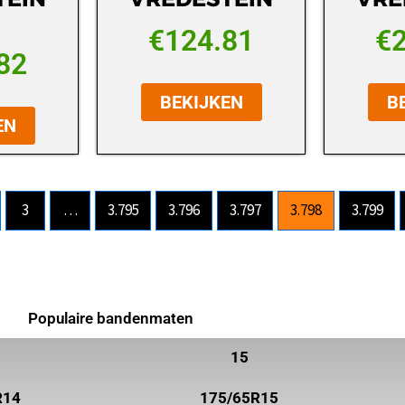
€
124.81
€
82
BEKIJKEN
B
EN
3
…
3.795
3.796
3.797
3.798
3.799
Populaire bandenmaten
15
R14
175/65R15