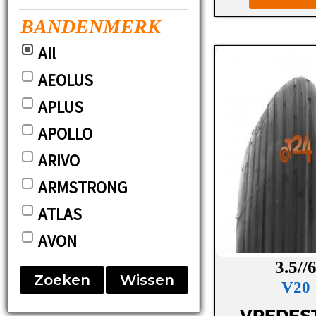
BANDENMERK
All
AEOLUS
APLUS
APOLLO
ARIVO
ARMSTRONG
ATLAS
AVON
BARUM
3.5//
Zoeken
Wissen
V20
BF-GOODRICH
VREDES