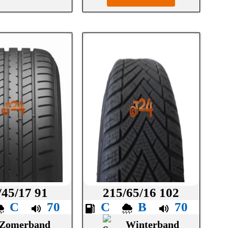
/45/17 91
215/65/16 102
C
70
C
B
70
Zomerband
Winterband