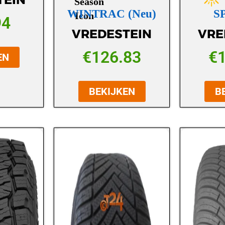
WINTRAC (Neu)
S
94
VREDESTEIN
VRE
€
126.83
€
EN
BEKIJKEN
B