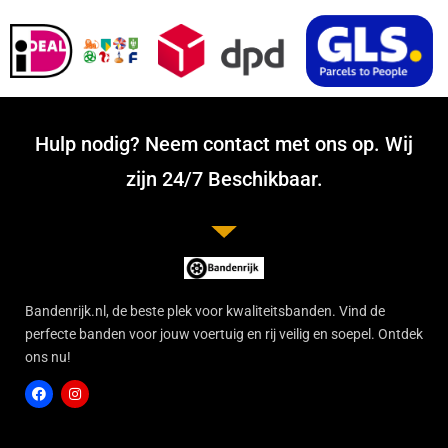
Hulp nodig? Neem contact met ons op. Wij
zijn 24/7 Beschikbaar.
Bandenrijk.nl, de beste plek voor kwaliteitsbanden. Vind de
perfecte banden voor jouw voertuig en rij veilig en soepel. Ontdek
ons nu!
F
I