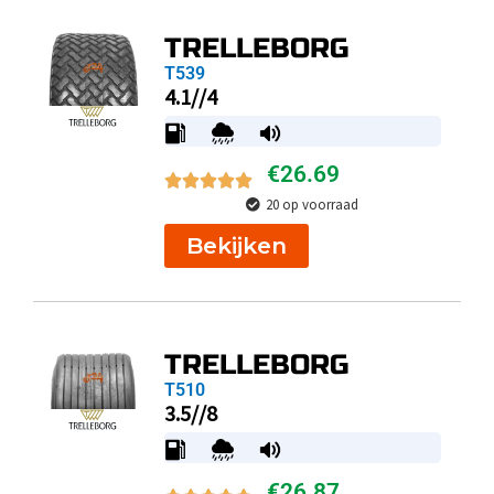
TRELLEBORG
T539
4.1//4
€
26.69
20 op voorraad
Bekijken
TRELLEBORG
T510
3.5//8
€
26.87