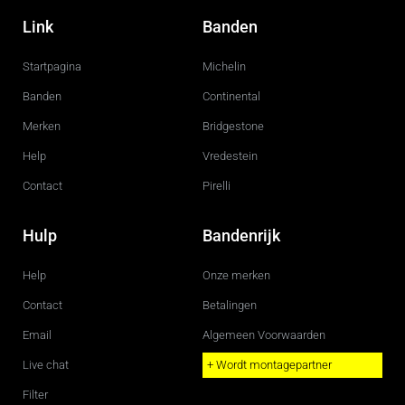
a
n
c
s
Link
Banden
e
t
b
a
o
g
Startpagina
Michelin
o
r
k
a
m
Banden
Continental
Merken
Bridgestone
Help
Vredestein
Contact
Pirelli
Hulp
Bandenrijk
Help
Onze merken
Contact
Betalingen
Email
Algemeen Voorwaarden
Live chat
+ Wordt montagepartner
Filter