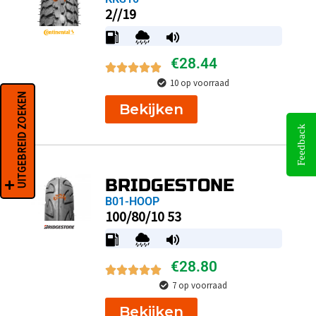
2//19
€
28.44
10 op voorraad
UITGEBREID ZOEKEN
Bekijken
Feedback
BRIDGESTONE
B01-HOOP
100/80/10 53
€
28.80
7 op voorraad
Bekijken