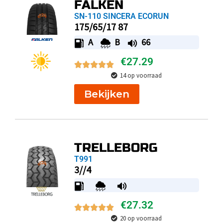
FALKEN
SN-110 SINCERA ECORUN
175/65/17 87
A
B
66
€
27.29
14 op voorraad
Bekijken
TRELLEBORG
T991
3//4
€
27.32
20 op voorraad