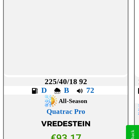
225/40/18 92
D
B
72
All-Season
Quatrac Pro
VREDESTEIN
€
93.17