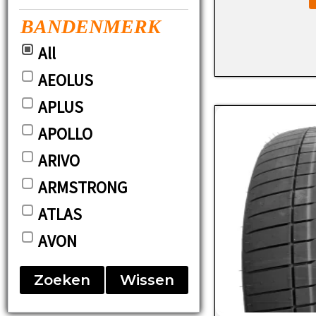
BANDENMERK
All
AEOLUS
APLUS
APOLLO
ARIVO
ARMSTRONG
ATLAS
AVON
BARUM
Zoeken
Wissen
BF-GOODRICH