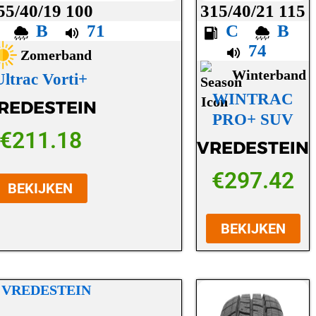
55/40/19 100
315/40/21 115
D
B
71
C
B
74
Zomerband
Winterband
Ultrac Vorti+
WINTRAC
REDESTEIN
PRO+ SUV
€
211.18
VREDESTEIN
€
297.42
BEKIJKEN
BEKIJKEN