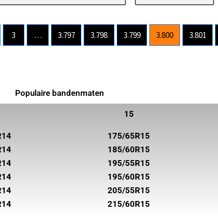
3
…
3.797
3.798
3.799
3.800
3.801
Populaire bandenmaten
15
R14
175/65R15
R14
185/60R15
R14
195/55R15
R14
195/60R15
R14
205/55R15
R14
215/60R15