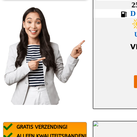
BFGOODRICH
2
BLACK ARROW
BRIDGESTONE
CONTINENTAL
V
DEBICA
DUNLOP
DURATURN
FALKEN
FEDERAL
FIREMAX
FIRESTONE
GRATIS VERZENDING!
FORTUNA
ALLEEN KWALITEITSBANDEN!