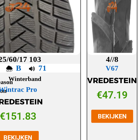
25/60/17 103
4//8
C
B
71
V67
Winterband
VREDESTEIN
Wintrac Pro
€
47.19
REDESTEIN
€
151.83
BEKIJKEN
BEKIJKEN