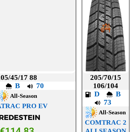
205/45/17 88
205/70/15
C
B
70
106/104
D
B
All-Season
73
TRAC PRO EV
All-Season
REDESTEIN
COMTRAC 2
€
114.83
ALLSEASON