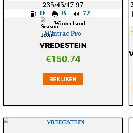
235/45/17 97
D
B
72
Winterband
Wintrac Pro
VREDESTEIN
€
150.74
BEKIJKEN