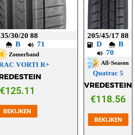
235/30/20 88
205/45/17 88
D
B
71
D
B
70
Zomerband
All-Season
RAC VORTI R+
Quatrac 5
REDESTEIN
VREDESTEIN
€
125.11
€
118.56
BEKIJKEN
BEKIJKEN