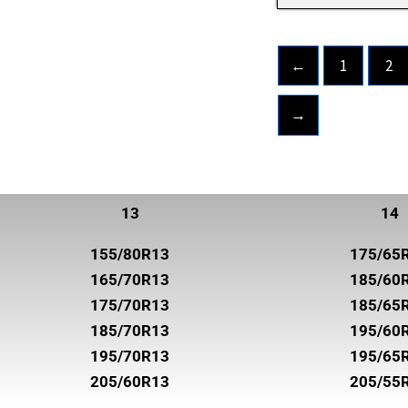
UNIROYAL
VREDESTEIN
←
1
2
WANLI
WESTLAKE
→
YOKOHAMA
13
14
155/80R13
175/65
165/70R13
185/60
175/70R13
185/65
185/70R13
195/60
195/70R13
195/65
205/60R13
205/55