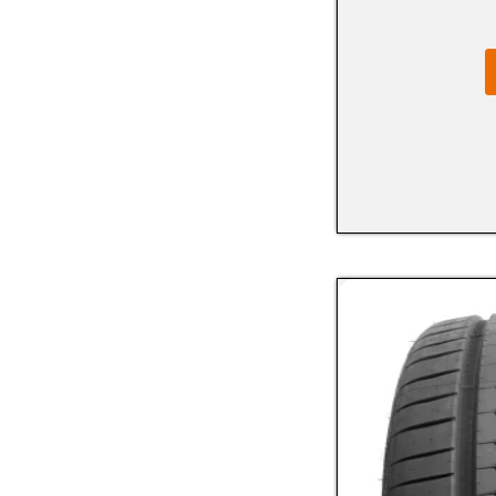
LASSA
LAUFENN
MAXXIS
MICHELIN
MICKEY THOMPSON
MINERVA
NANKANG
NEXEN
NOKIAN
OVATION
PETLAS
PIRELLI