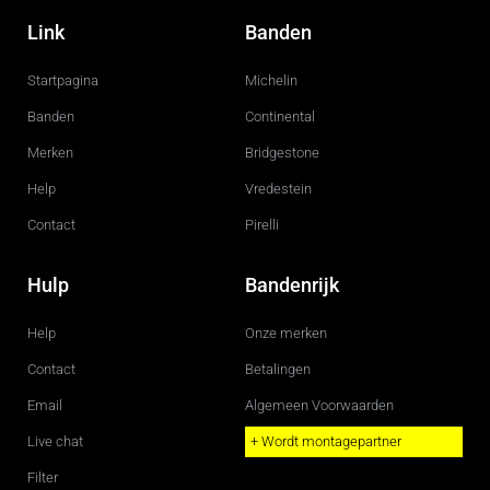
a
n
c
s
Link
Banden
e
t
b
a
o
g
Startpagina
Michelin
o
r
k
a
m
Banden
Continental
Merken
Bridgestone
Help
Vredestein
Contact
Pirelli
Hulp
Bandenrijk
Help
Onze merken
Contact
Betalingen
Email
Algemeen Voorwaarden
Live chat
+ Wordt montagepartner
Filter