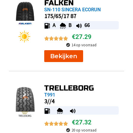
FALKEN
SN-110 SINCERA ECORUN
175/65/17 87
A
B
66
€
27.29
14 op voorraad
Bekijken
TRELLEBORG
T991
3//4
€
27.32
20 op voorraad