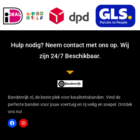
Hulp nodig? Neem contact met ons op. Wij
zijn 24/7 Beschikbaar.
Bandenrijk.nl, de beste plek voor kwaliteitsbanden. Vind de
perfecte banden voor jouw voertuig en rij veilig en soepel. Ontdek
ons nu!
F
I