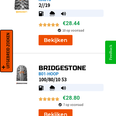
2//19
€
28.44
10 op voorraad
UITGEBREID ZOEKEN
Bekijken
Feedback
BRIDGESTONE
B01-HOOP
100/80/10 53
€
28.80
7 op voorraad
Bekijken