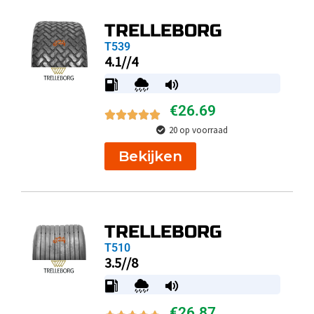
TRELLEBORG
T539
4.1//4
€
26.69
20 op voorraad
Bekijken
TRELLEBORG
T510
3.5//8
€
26.87