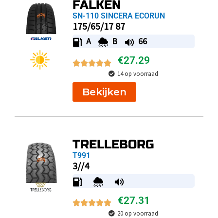
FALKEN
SN-110 SINCERA ECORUN
175/65/17 87
A
B
66
€
27.29
14 op voorraad
Bekijken
TRELLEBORG
T991
3//4
€
27.31
20 op voorraad