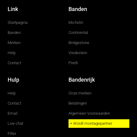
a
n
c
s
Link
Banden
e
t
b
a
o
g
Startpagina
Michelin
o
r
k
a
m
Banden
Continental
Merken
Bridgestone
Help
Vredestein
Contact
Pirelli
Hulp
Bandenrijk
Help
Onze merken
Contact
Betalingen
Email
Algemeen Voorwaarden
Live chat
+ Wordt montagepartner
Filter