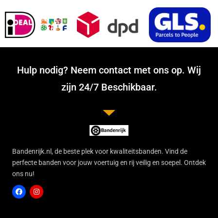
Hulp nodig? Neem contact met ons op. Wij
zijn 24/7 Beschikbaar.
Bandenrijk.nl, de beste plek voor kwaliteitsbanden. Vind de
perfecte banden voor jouw voertuig en rij veilig en soepel. Ontdek
ons nu!
F
I