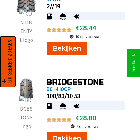
2//19
€
28.44
10 op voorraad
UITGEBREID ZOEKEN
Bekijken
Feedback
BRIDGESTONE
B01-HOOP
100/80/10 53
€
28.80
7 op voorraad
Bekijken