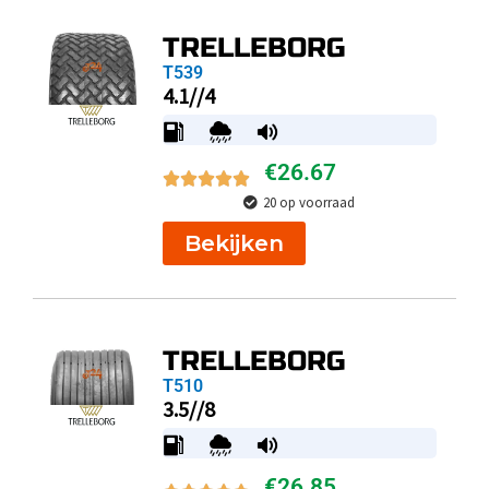
TRELLEBORG
T539
4.1//4
€
26.67
20 op voorraad
Bekijken
TRELLEBORG
T510
3.5//8
€
26.85