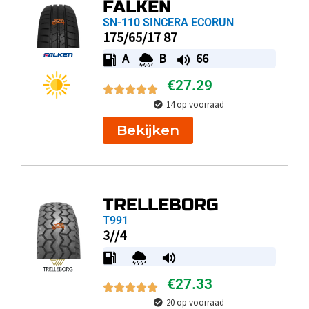
FALKEN
SN-110 SINCERA ECORUN
175/65/17 87
A
B
66
€
27.29
14 op voorraad
Bekijken
TRELLEBORG
T991
3//4
€
27.33
20 op voorraad