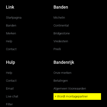
a
n
c
s
Link
Banden
e
t
b
a
o
g
Startpagina
Michelin
o
r
k
a
m
Banden
Continental
Merken
Bridgestone
Help
Vredestein
Contact
Pirelli
Hulp
Bandenrijk
Help
Onze merken
Contact
Betalingen
Email
Algemeen Voorwaarden
Live chat
+ Wordt montagepartner
Filter