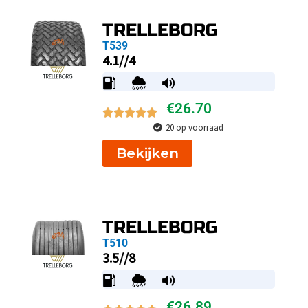
TRELLEBORG
T539
4.1//4
€
26.70
20 op voorraad
Bekijken
TRELLEBORG
T510
3.5//8
€
26.89