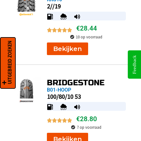
2//19
€
28.44
10 op voorraad
UITGEBREID ZOEKEN
Bekijken
Feedback
BRIDGESTONE
B01-HOOP
100/80/10 53
€
28.80
7 op voorraad
Bekijken