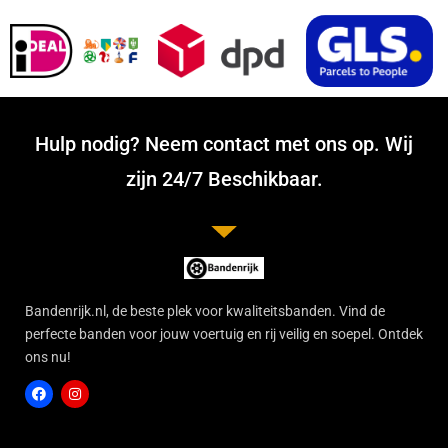
Hulp nodig? Neem contact met ons op. Wij
zijn 24/7 Beschikbaar.
Bandenrijk.nl, de beste plek voor kwaliteitsbanden. Vind de
perfecte banden voor jouw voertuig en rij veilig en soepel. Ontdek
ons nu!
F
I