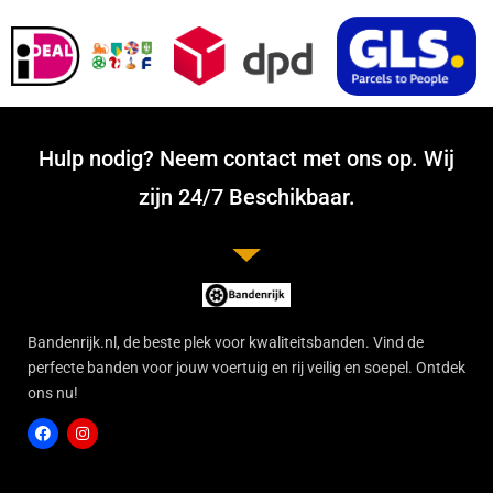
Hulp nodig? Neem contact met ons op. Wij
zijn 24/7 Beschikbaar.
Bandenrijk.nl, de beste plek voor kwaliteitsbanden. Vind de
perfecte banden voor jouw voertuig en rij veilig en soepel. Ontdek
ons nu!
F
I