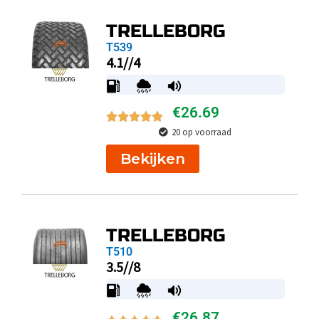
TRELLEBORG
T539
4.1//4
€
26.69
20 op voorraad
Bekijken
TRELLEBORG
T510
3.5//8
€
26.87