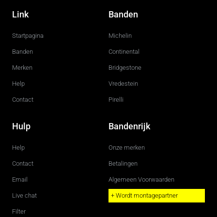
a
n
c
s
Link
Banden
e
t
b
a
o
g
Startpagina
Michelin
o
r
k
a
m
Banden
Continental
Merken
Bridgestone
Help
Vredestein
Contact
Pirelli
Hulp
Bandenrijk
Help
Onze merken
Contact
Betalingen
Email
Algemeen Voorwaarden
Live chat
+ Wordt montagepartner
Filter