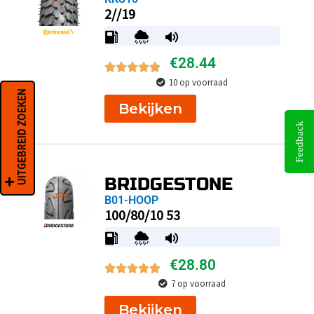
2//19
€
28.44
10 op voorraad
UITGEBREID ZOEKEN
Bekijken
Feedback
BRIDGESTONE
B01-HOOP
100/80/10 53
€
28.80
7 op voorraad
Bekijken