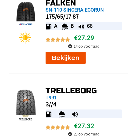
FALKEN
SN-110 SINCERA ECORUN
175/65/17 87
A
B
66
€
27.29
14 op voorraad
Bekijken
TRELLEBORG
T991
3//4
€
27.32
20 op voorraad