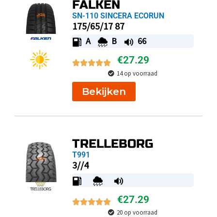
FALKEN
SN-110 SINCERA ECORUN
175/65/17 87
A
B
66
€
27.29
14 op voorraad
Bekijken
TRELLEBORG
T991
3//4
€
27.29
20 op voorraad