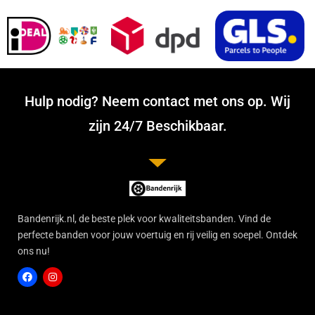
Hulp nodig? Neem contact met ons op. Wij
zijn 24/7 Beschikbaar.
Bandenrijk.nl, de beste plek voor kwaliteitsbanden. Vind de
perfecte banden voor jouw voertuig en rij veilig en soepel. Ontdek
ons nu!
F
I