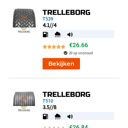
TRELLEBORG
T539
4.1//4
€
26.66
20 op voorraad
Bekijken
TRELLEBORG
T510
3.5//8
€
26.84