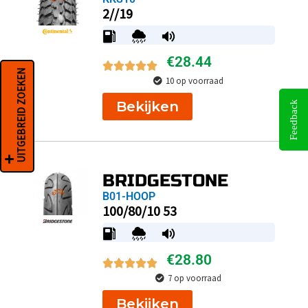
2//19
€
28.44
UITGEBREID ZOEKEN
10 op voorraad
Bekijken
Feedback
BRIDGESTONE
B01-HOOP
100/80/10 53
€
28.80
7 op voorraad
Bekijken