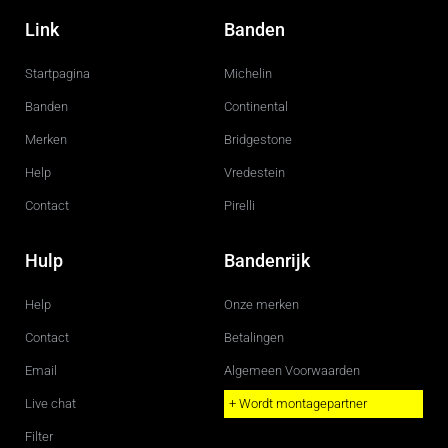
a
n
c
s
Link
Banden
e
t
b
a
o
g
Startpagina
Michelin
o
r
k
a
m
Banden
Continental
Merken
Bridgestone
Help
Vredestein
Contact
Pirelli
Hulp
Bandenrijk
Help
Onze merken
Contact
Betalingen
Email
Algemeen Voorwaarden
Live chat
+ Wordt montagepartner
Filter