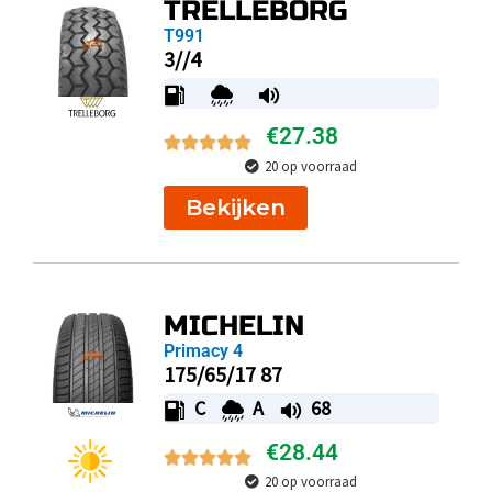
TRELLEBORG
T991
3//4
€
27.38
20 op voorraad
Bekijken
MICHELIN
Primacy 4
175/65/17 87
C
A
68
€
28.44
20 op voorraad