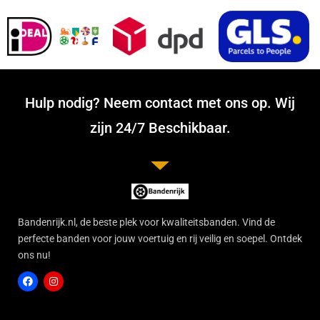
Hulp nodig? Neem contact met ons op. Wij
zijn 24/7 Beschikbaar.
Bandenrijk.nl, de beste plek voor kwaliteitsbanden. Vind de
perfecte banden voor jouw voertuig en rij veilig en soepel. Ontdek
ons nu!
F
I