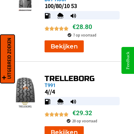
100/80/10 53
€
28.80
7 op voorraad
UITGEBREID ZOEKEN
Bekijken
Feedback
TRELLEBORG
T991
4//4
€
29.32
20 op voorraad
Bekijken