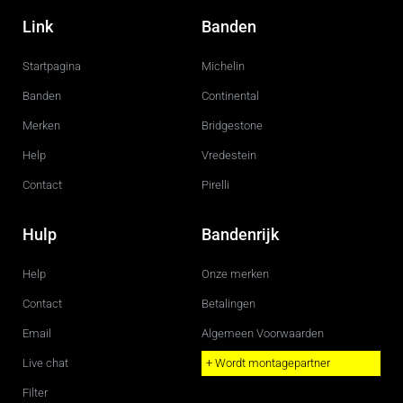
a
n
c
s
Link
Banden
e
t
b
a
o
g
Startpagina
Michelin
o
r
k
a
m
Banden
Continental
Merken
Bridgestone
Help
Vredestein
Contact
Pirelli
Hulp
Bandenrijk
Help
Onze merken
Contact
Betalingen
Email
Algemeen Voorwaarden
Live chat
+ Wordt montagepartner
Filter