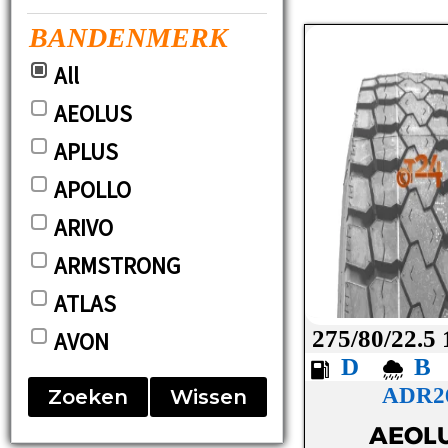
BANDENMERK
All
AEOLUS
APLUS
APOLLO
ARIVO
ARMSTRONG
ATLAS
275/80/22.5
AVON
D
BARUM
ADR2
Zoeken
Wissen
BF-GOODRICH
AEOL