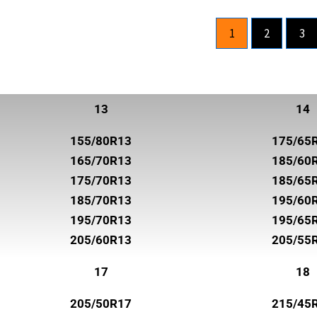
ROADHOG
1
2
3
ROADSTONE
ROTALLA
SAILUN
13
14
SEMPERIT
155/80R13
175/65
SUNNY
165/70R13
185/60
SUPERIA TIRES
175/70R13
185/65
185/70R13
195/60
SYRON
195/70R13
195/65
TOYO
205/60R13
205/55
TRELLEBORG
17
18
TRISTAR
205/50R17
215/45