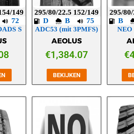
 154/149
295/80/22.5 152/149
295/80/
C
72
D
B
75
B
OADS S
ADC53 (mit 3PMFS)
NEO
US
AEOLUS
A
08
€
1,384.07
€
EN
BEKIJKEN
B