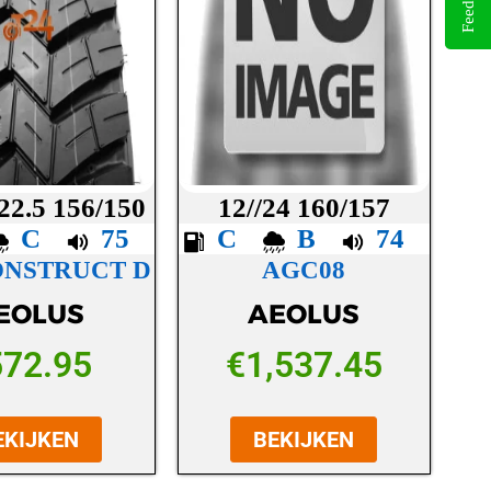
Feedback
22.5 156/150
12//24 160/157
C
75
C
B
74
ONSTRUCT D
AGC08
EOLUS
AEOLUS
572.95
€
1,537.45
EKIJKEN
BEKIJKEN