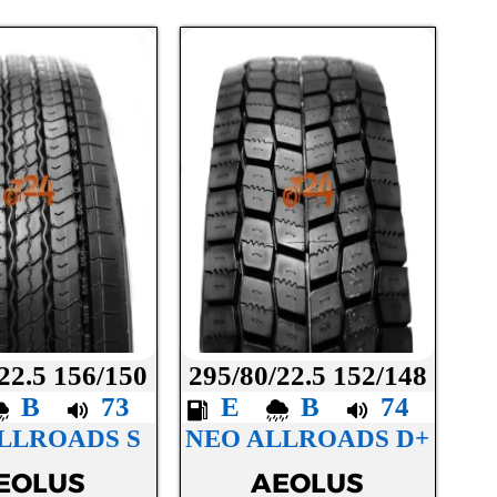
22.5 156/150
295/80/22.5 152/148
B
73
E
B
74
LLROADS S
NEO ALLROADS D+
EOLUS
AEOLUS