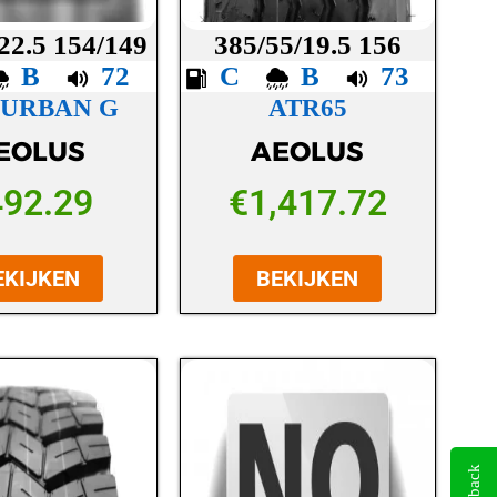
22.5 154/149
385/55/19.5 156
B
72
C
B
73
 URBAN G
ATR65
EOLUS
AEOLUS
492.29
€
1,417.72
EKIJKEN
BEKIJKEN