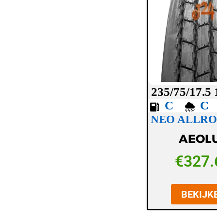
LASSA
LAUFENN
MAXXIS
MICHELIN
MICKEY THOMPSON
235/75/17.5
MINERVA
C
NEO ALLRO
NANKANG
AEOL
NEXEN
NOKIAN
€
327.
OVATION
BEKIJK
PETLAS
PIRELLI