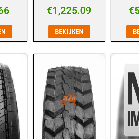
66
€
1,225.09
€
EN
BEKIJKEN
B