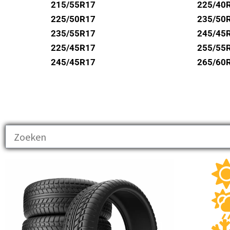
UNIROYAL
215/55R17
225/40
VREDESTEIN
225/50R17
235/50
235/55R17
245/45
WANLI
225/45R17
255/55
WESTLAKE
245/45R17
265/60
YOKOHAMA