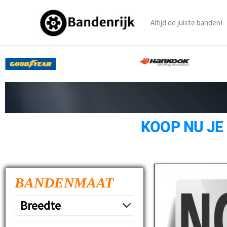
Ga
naar
Altijd de juiste banden!
de
inhoud
KOOP NU JE
BANDENMAAT