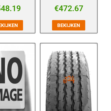
548.19
€
472.67
EKIJKEN
BEKIJKEN