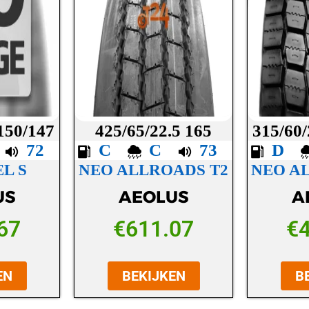
 150/147
425/65/22.5 165
315/60/
C
72
C
C
73
D
L S
NEO ALLROADS T2
NEO A
US
AEOLUS
A
67
€
611.07
€
EN
BEKIJKEN
B