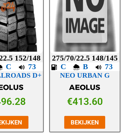
22.5 152/148
275/70/22.5 148/145
C
73
C
B
73
LLROADS D+
NEO URBAN G
EOLUS
AEOLUS
496.28
€
413.60
EKIJKEN
BEKIJKEN