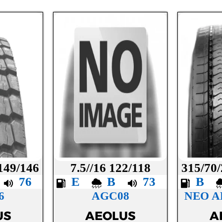
 149/146
7.5//16 122/118
315/70/
B
76
E
B
73
B
6
AGC08
NEO A
US
AEOLUS
A