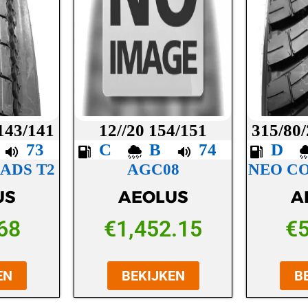
 143/141
12//20 154/151
315/80/
C
73
C
B
74
D
ADS T2
AGC08
NEO C
US
AEOLUS
A
68
€
1,452.15
€
EN
BEKIJKEN
B