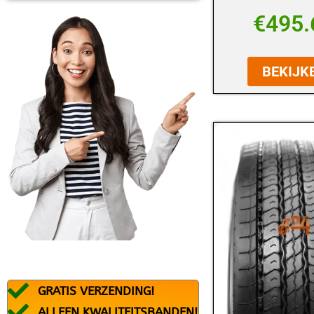
BFGOODRICH
€
495.
BLACK ARROW
BRIDGESTONE
BEKIJK
CONTINENTAL
DEBICA
DUNLOP
DURATURN
FALKEN
FEDERAL
FIREMAX
FIRESTONE
GRATIS VERZENDING!
FORTUNA
ALLEEN KWALITEITSBANDEN!