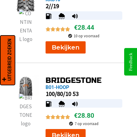
2//19
€
28.44
10 op voorraad
UITGEBREID ZOEKEN
Bekijken
Feedback
BRIDGESTONE
B01-HOOP
100/80/10 53
€
28.80
7 op voorraad
Bekijken