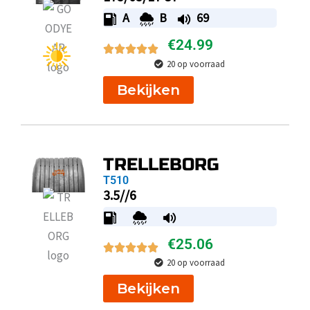
A
B
69
€
24.99
20 op voorraad
Bekijken
TRELLEBORG
T510
3.5//6
€
25.06
20 op voorraad
Bekijken