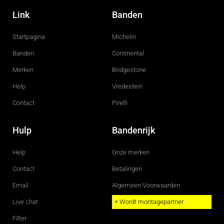
a
n
c
s
Link
Banden
e
t
b
a
o
g
Startpagina
Michelin
o
r
k
a
m
Banden
Continental
Merken
Bridgestone
Help
Vredestein
Contact
Pirelli
Hulp
Bandenrijk
Help
Onze merken
Contact
Betalingen
Email
Algemeen Voorwaarden
Live chat
+ Wordt montagepartner
Filter