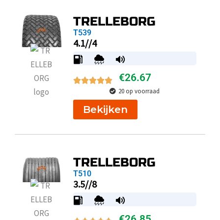
TRELLEBORG
T539
4.1//4
€
26.67
20 op voorraad
Bekijken
TRELLEBORG
T510
3.5//8
€
26.85