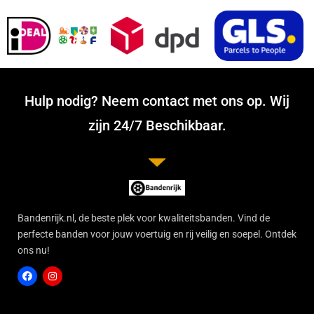
Hulp nodig? Neem contact met ons op. Wij
zijn 24/7 Beschikbaar.
Bandenrijk.nl, de beste plek voor kwaliteitsbanden. Vind de
perfecte banden voor jouw voertuig en rij veilig en soepel. Ontdek
ons nu!
F
I