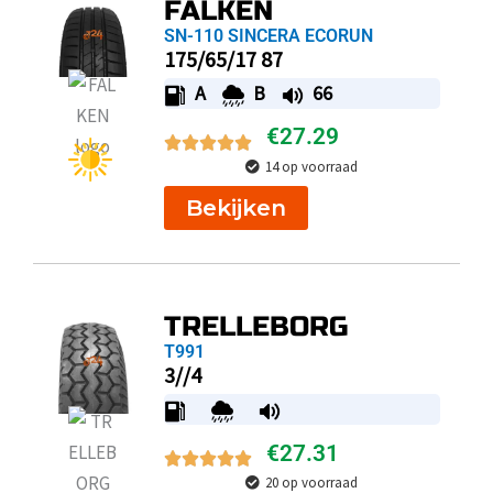
FALKEN
SN-110 SINCERA ECORUN
175/65/17 87
A
B
66
€
27.29
14 op voorraad
Bekijken
TRELLEBORG
T991
3//4
€
27.31
20 op voorraad