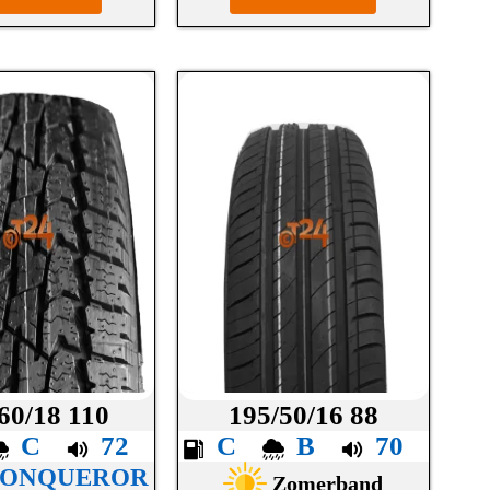
60/18 110
195/50/16 88
C
72
C
B
70
 CONQUEROR
Zomerband