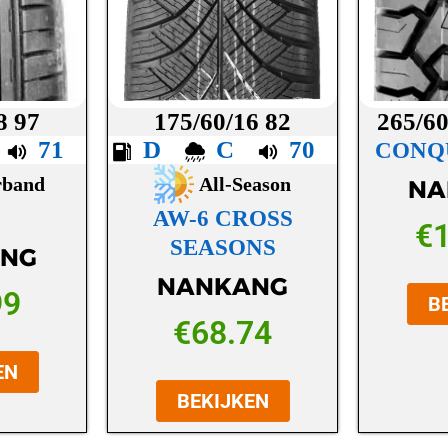
8 97
175/60/16 82
265/60
C
71
D
C
70
CONQ
rband
All-Season
NA
AW-6 CROSS
€
SEASONS
NG
NANKANG
99
B
€
68.74
EN
BEKIJKEN