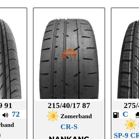
9 91
215/40/17 87
275/
A
72
C
Zomerband
rband
CR-S
0
SP-9 C