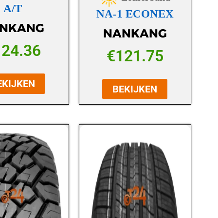
A/T
NA-1 ECONEX
NKANG
NANKANG
124.36
€
121.75
EKIJKEN
BEKIJKEN