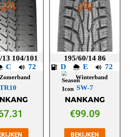
/13 104/101
195/60/14 86
C
72
D
E
72
Zomerband
Winterband
TR10
SW-7
NKANG
NANKANG
67.31
€
99.09
EKIJKEN
BEKIJKEN