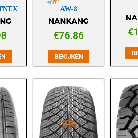
RTNEX
AW-8
NA
NG
NANKANG
€
08
€
76.86
B
EN
BEKIJKEN