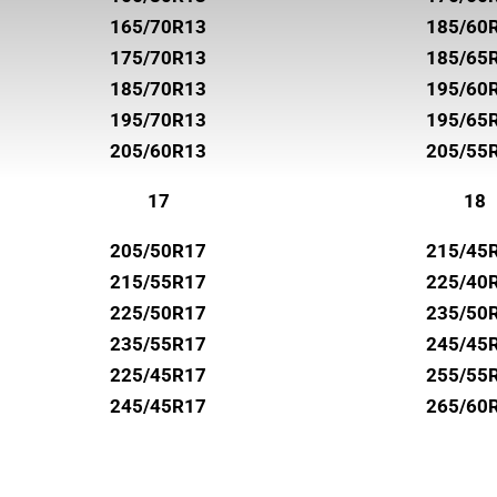
UNIROYAL
165/70R13
185/60
VREDESTEIN
175/70R13
185/65
WANLI
185/70R13
195/60
195/70R13
195/65
WESTLAKE
205/60R13
205/55
YOKOHAMA
17
18
205/50R17
215/45
215/55R17
225/40
225/50R17
235/50
235/55R17
245/45
225/45R17
255/55
245/45R17
265/60