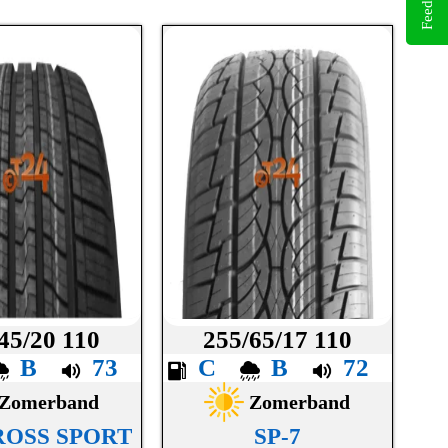
Feedback
45/20 110
255/65/17 110
B
73
C
B
72
Zomerband
Zomerband
ROSS SPORT
SP-7