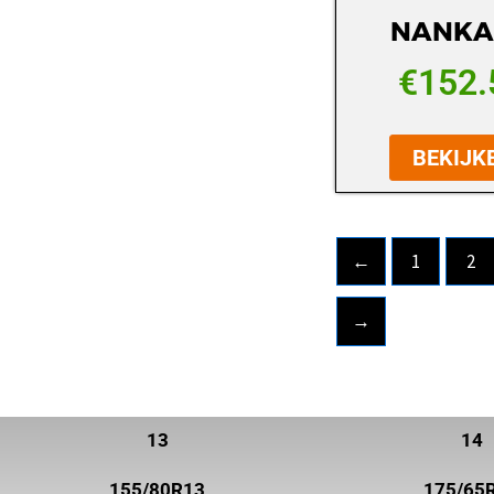
NANKA
ROADHOG
ROADSTONE
€
152.
ROTALLA
BEKIJK
SAILUN
SEMPERIT
SUNNY
←
1
2
SUPERIA TIRES
→
SYRON
TOYO
TRELLEBORG
13
14
TRISTAR
155/80R13
175/65