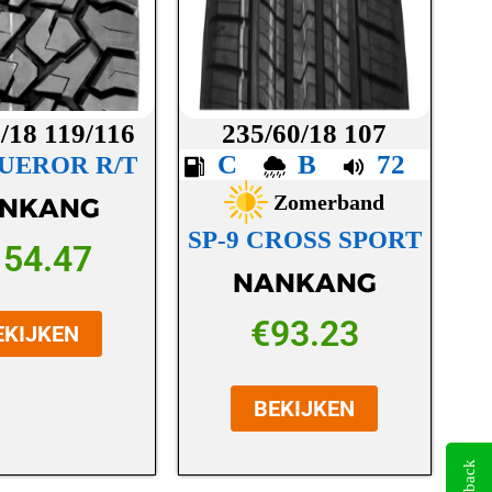
/18 119/116
235/60/18 107
C
B
72
UEROR R/T
Zomerband
NKANG
SP-9 CROSS SPORT
154.47
NANKANG
€
93.23
EKIJKEN
BEKIJKEN