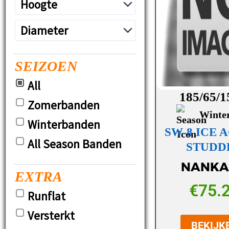
SEIZOEN
All
185/65/1
Zomerbanden
Winte
Winterbanden
SW-8 ICE 
All Season Banden
STUDD
NANKA
EXTRA
€
75.
Runflat
Versterkt
BEKIJK