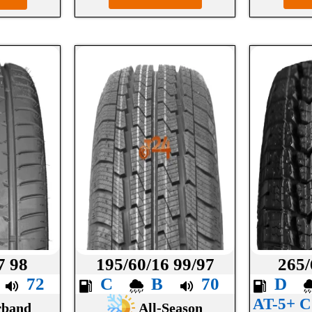
7 98
195/60/16 99/97
265/
A
72
C
B
70
D
AT-5+
rband
All-Season