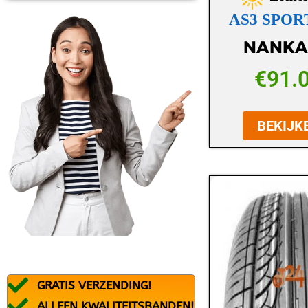
BFGOODRICH
AS3 SPO
BLACK ARROW
NANKA
BRIDGESTONE
€
91.
CONTINENTAL
DEBICA
BEKIJK
DUNLOP
DURATURN
FALKEN
FEDERAL
FIREMAX
FIRESTONE
GRATIS VERZENDING!
FORTUNA
ALLEEN KWALITEITSBANDEN!