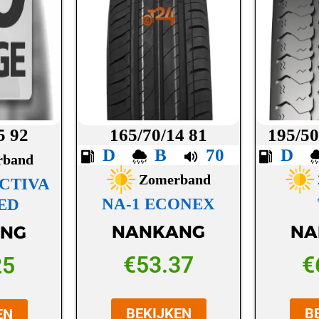
5 92
165/70/14 81
195/50
D
B
70
D
rband
Zomerband
ACTIVA
NA-1 ECONEX
ED
NANKANG
NA
NG
€
53.37
€
25
BEKIJKEN
B
EN