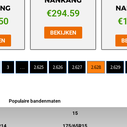
NANKANG
NG
NA
€
294.59
50
€
BEKIJKEN
EN
B
3
…
2.625
2.626
2.627
2.628
2.629
Populaire bandenmaten
15
R14
175/65R15