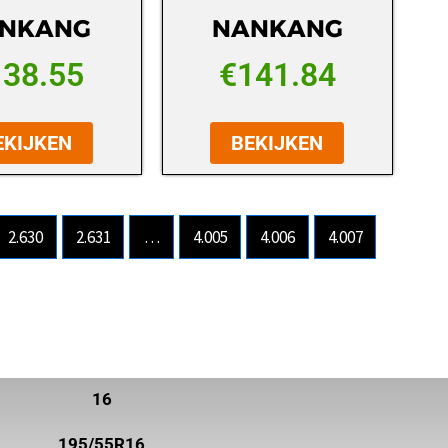
NKANG
NANKANG
138.55
€
141.84
EKIJKEN
BEKIJKEN
2.630
2.631
…
4.005
4.006
4.007
16
195/55R16