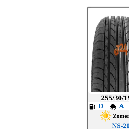
LASSA
LAUFENN
MAXXIS
MICHELIN
MICKEY THOMPSON
MINERVA
NANKANG
NEXEN
NOKIAN
255/30/1
OVATION
D
PETLAS
Zome
NS-2
PIRELLI