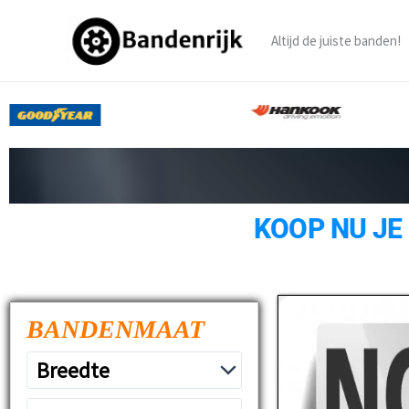
Ga
naar
Altijd de juiste banden!
de
inhoud
KOOP NU JE
BANDENMAAT