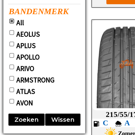
BANDENMERK
All
AEOLUS
APLUS
APOLLO
ARIVO
ARMSTRONG
ATLAS
AVON
BARUM
215/55/1
Zoeken
Wissen
C
BF-GOODRICH
Zome