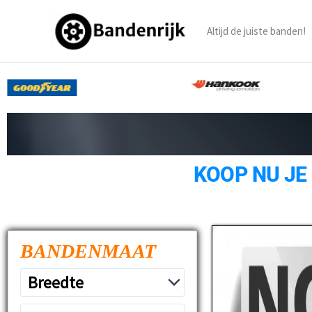
Ga
naar
Altijd de juiste banden!
de
inhoud
KOOP NU JE
BANDENMAAT