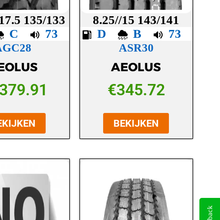
17.5 135/133
8.25//15 143/141
C
73
D
B
73
AGC28
ASR30
EOLUS
AEOLUS
,379.91
€
345.72
EKIJKEN
BEKIJKEN