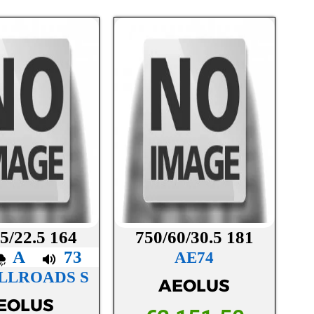
5/22.5 164
750/60/30.5 181
A
73
AE74
LLROADS S
AEOLUS
EOLUS