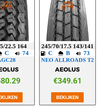
5/22.5 164
245/70/17.5 143/141
C
74
C
B
73
AGC28
NEO ALLROADS T2
EOLUS
AEOLUS
580.29
€
349.61
EKIJKEN
BEKIJKEN