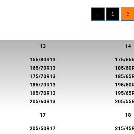
ROADHOG
←
1
2
ROADSTONE
ROTALLA
SAILUN
13
14
SEMPERIT
155/80R13
175/65
SUNNY
165/70R13
185/60
SUPERIA TIRES
175/70R13
185/65
185/70R13
195/60
SYRON
195/70R13
195/65
TOYO
205/60R13
205/55
TRELLEBORG
17
18
TRISTAR
205/50R17
215/45