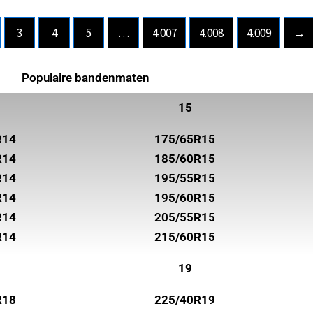
3
4
5
…
4.007
4.008
4.009
→
Populaire bandenmaten
15
R14
175/65R15
R14
185/60R15
R14
195/55R15
R14
195/60R15
R14
205/55R15
R14
215/60R15
19
R18
225/40R19