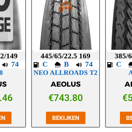
52/149
445/65/22.5 169
385/6
B
74
C
B
74
C
8
NEO ALLROADS T2
US
AEOLUS
A
.46
€
743.80
€
EN
BEKIJKEN
B