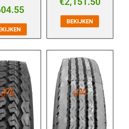
€
2,151.50
604.55
BEKIJKEN
EKIJKEN