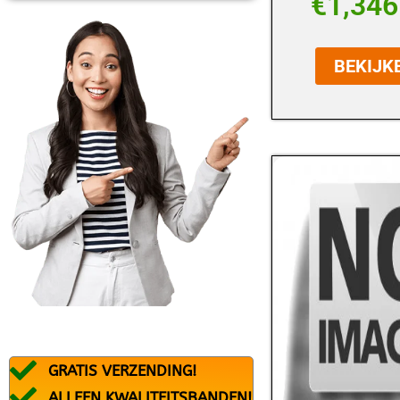
€
1,346
BFGOODRICH
BLACK ARROW
BEKIJK
BRIDGESTONE
CONTINENTAL
DEBICA
DUNLOP
DURATURN
FALKEN
FEDERAL
FIREMAX
FIRESTONE
GRATIS VERZENDING!
FORTUNA
ALLEEN KWALITEITSBANDEN!