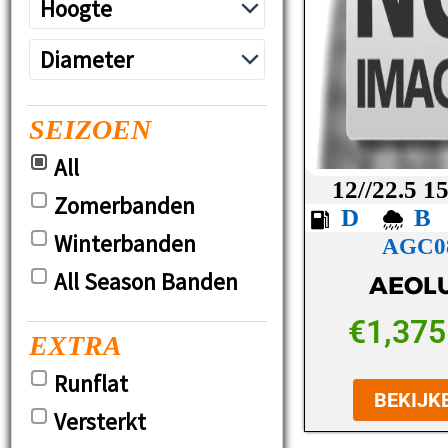
SEIZOEN
All
12//22.5 1
Zomerbanden
D
Winterbanden
AGC0
All Season Banden
AEOL
€
1,375
EXTRA
Runflat
BEKIJK
Versterkt