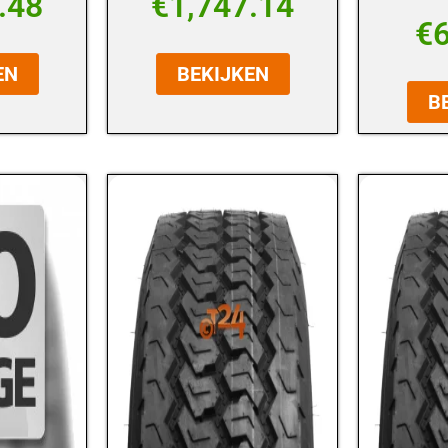
.48
€
1,747.14
€
EN
BEKIJKEN
B