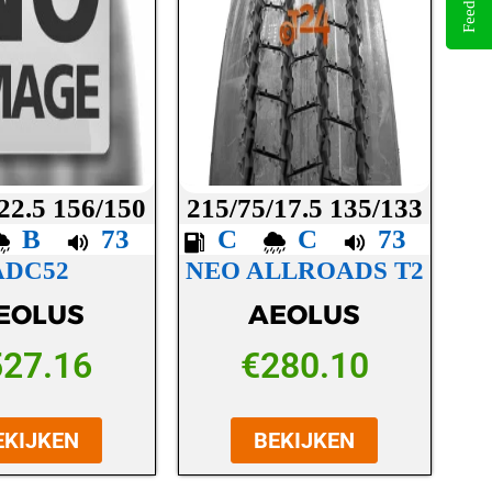
Feedback
22.5 156/150
215/75/17.5 135/133
B
73
C
C
73
ADC52
NEO ALLROADS T2
EOLUS
AEOLUS
527.16
€
280.10
EKIJKEN
BEKIJKEN