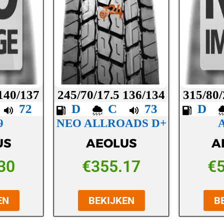
 140/137
245/70/17.5 136/134
315/80/
C
72
D
C
73
D
9
NEO ALLROADS D+
US
AEOLUS
A
30
€
355.17
€
EN
BEKIJKEN
B