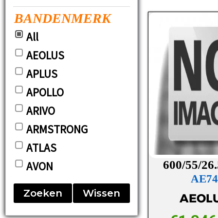
BANDENMERK
All
AEOLUS
APLUS
APOLLO
ARIVO
ARMSTRONG
ATLAS
600/55/26
AVON
AE74
BARUM
Zoeken
Wissen
AEOL
BF-GOODRICH