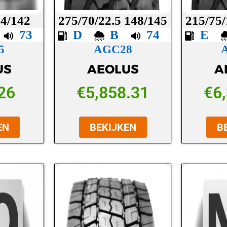
44/142
275/70/22.5 148/145
215/75/
C
73
D
B
74
E
5
AGC28
US
AEOLUS
A
26
€
5,858.31
€
6
EN
BEKIJKEN
B