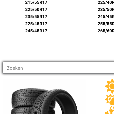
UNIROYAL
215/55R17
225/40
VREDESTEIN
225/50R17
235/50
235/55R17
245/45
WANLI
225/45R17
255/55
WESTLAKE
245/45R17
265/60
YOKOHAMA