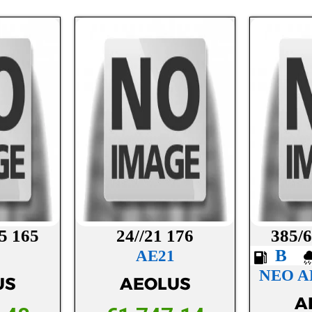
.5 165
24//21 176
385/6
B
AE21
NEO A
US
AEOLUS
A