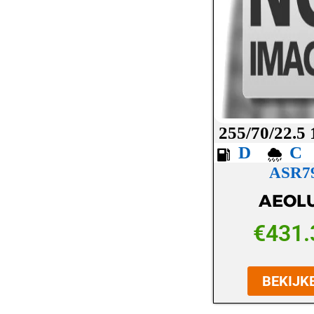
LASSA
LAUFENN
MAXXIS
MICHELIN
MICKEY THOMPSON
255/70/22.5
MINERVA
D
ASR7
NANKANG
AEOL
NEXEN
NOKIAN
€
431.
OVATION
BEKIJK
PETLAS
PIRELLI