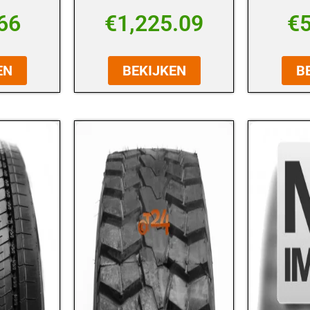
66
€
1,225.09
€
EN
BEKIJKEN
B