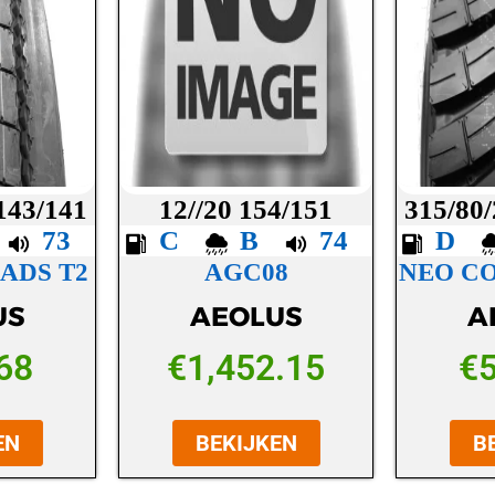
 143/141
12//20 154/151
315/80/
C
73
C
B
74
D
ADS T2
AGC08
NEO C
US
AEOLUS
A
68
€
1,452.15
€
EN
BEKIJKEN
B