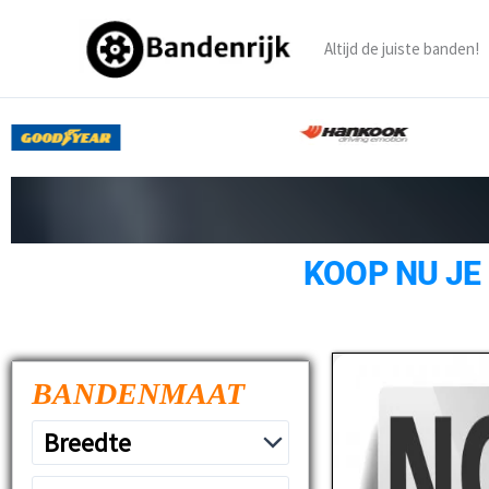
Ga
naar
Altijd de juiste banden!
de
inhoud
KOOP NU JE
BANDENMAAT