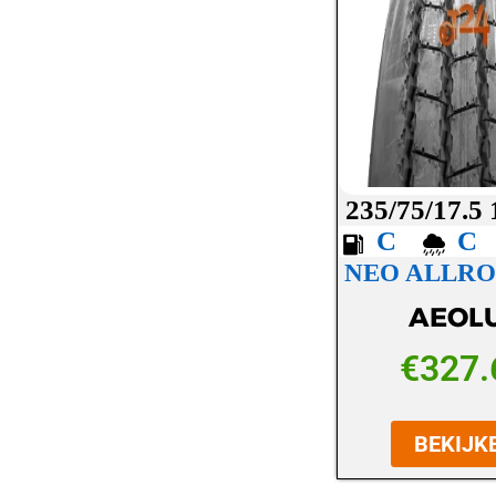
LASSA
LAUFENN
MAXXIS
MICHELIN
MICKEY THOMPSON
235/75/17.5
MINERVA
C
NEO ALLRO
NANKANG
AEOL
NEXEN
NOKIAN
€
327.
OVATION
BEKIJK
PETLAS
PIRELLI