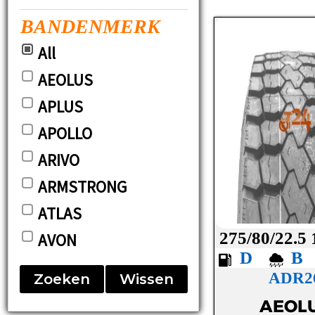
BANDENMERK
All
AEOLUS
APLUS
APOLLO
ARIVO
ARMSTRONG
ATLAS
275/80/22.5
AVON
D
BARUM
ADR2
Zoeken
Wissen
BF-GOODRICH
AEOL