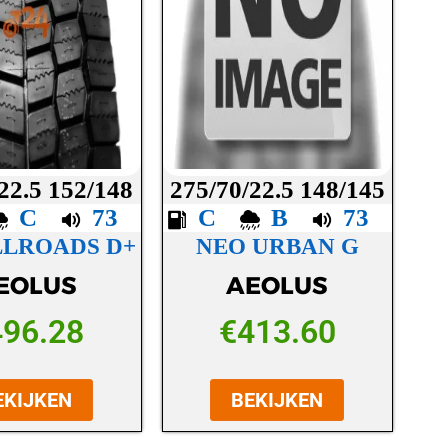
22.5 152/148
275/70/22.5 148/145
C
73
C
B
73
LLROADS D+
NEO URBAN G
EOLUS
AEOLUS
496.28
€
413.60
EKIJKEN
BEKIJKEN