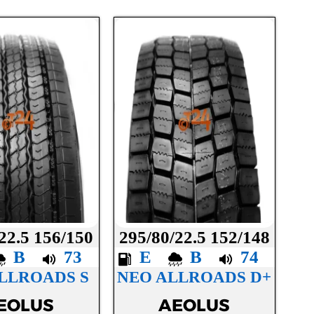
22.5 156/150
295/80/22.5 152/148
B
73
E
B
74
LLROADS S
NEO ALLROADS D+
EOLUS
AEOLUS