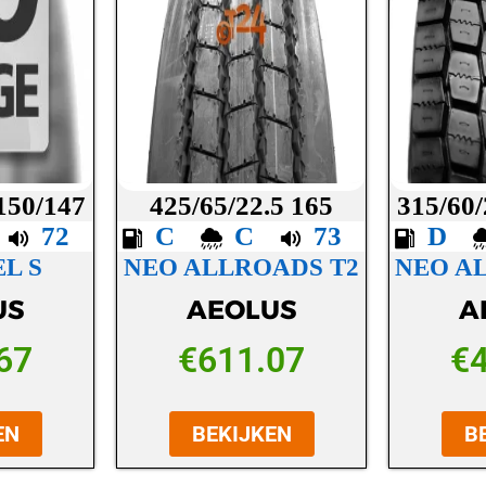
 150/147
425/65/22.5 165
315/60/
C
72
C
C
73
D
L S
NEO ALLROADS T2
NEO A
US
AEOLUS
A
67
€
611.07
€
EN
BEKIJKEN
B