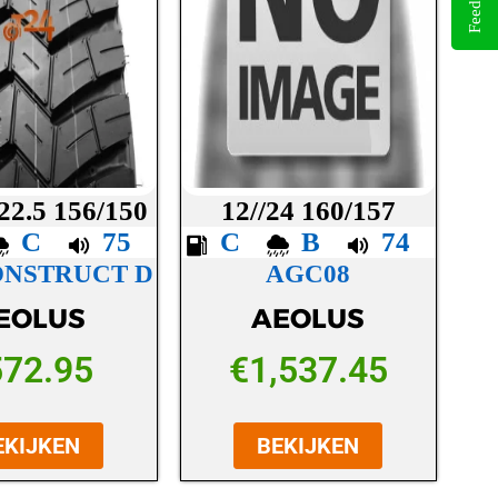
Feedback
22.5 156/150
12//24 160/157
C
75
C
B
74
ONSTRUCT D
AGC08
EOLUS
AEOLUS
572.95
€
1,537.45
EKIJKEN
BEKIJKEN