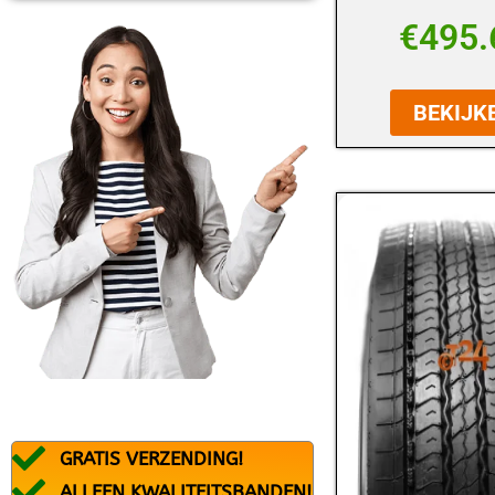
BFGOODRICH
€
495.
BLACK ARROW
BRIDGESTONE
BEKIJK
CONTINENTAL
DEBICA
DUNLOP
DURATURN
FALKEN
FEDERAL
FIREMAX
FIRESTONE
GRATIS VERZENDING!
FORTUNA
ALLEEN KWALITEITSBANDEN!