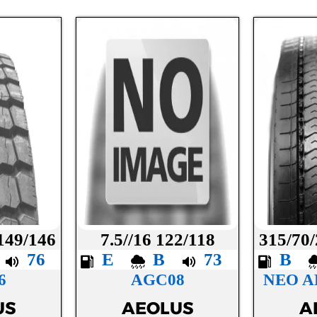
 149/146
7.5//16 122/118
315/70/
B
76
E
B
73
B
6
AGC08
NEO A
US
AEOLUS
A