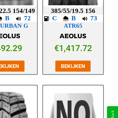
22.5 154/149
385/55/19.5 156
B
72
C
B
73
 URBAN G
ATR65
EOLUS
AEOLUS
492.29
€
1,417.72
EKIJKEN
BEKIJKEN