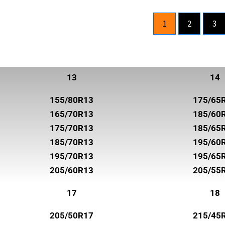
ROADHOG
1
2
3
ROADSTONE
ROTALLA
SAILUN
13
14
SEMPERIT
155/80R13
175/65
SUNNY
165/70R13
185/60
SUPERIA TIRES
175/70R13
185/65
185/70R13
195/60
SYRON
195/70R13
195/65
TOYO
205/60R13
205/55
TRELLEBORG
17
18
TRISTAR
205/50R17
215/45