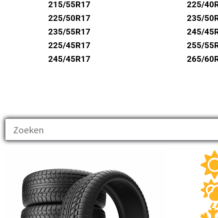
UNIROYAL
215/55R17
225/40
VREDESTEIN
225/50R17
235/50
235/55R17
245/45
WANLI
225/45R17
255/55
WESTLAKE
245/45R17
265/60
YOKOHAMA