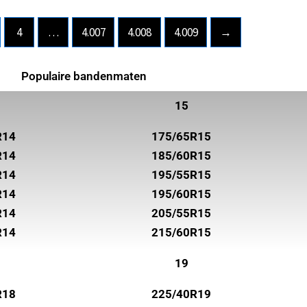
4
…
4.007
4.008
4.009
→
Populaire bandenmaten
15
R14
175/65R15
R14
185/60R15
R14
195/55R15
R14
195/60R15
R14
205/55R15
R14
215/60R15
19
R18
225/40R19