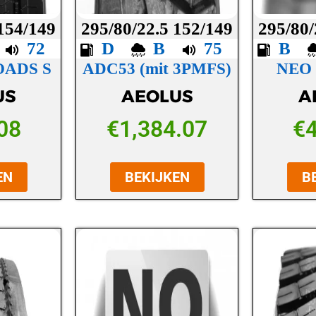
 154/149
295/80/22.5 152/149
295/80/
C
72
D
B
75
B
OADS S
ADC53 (mit 3PMFS)
NEO
US
AEOLUS
A
08
€
1,384.07
€
EN
BEKIJKEN
B