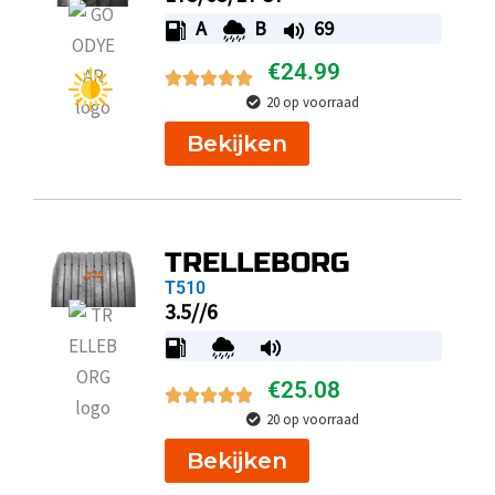
A
B
69
€
24.99
20 op voorraad
Bekijken
TRELLEBORG
T510
3.5//6
€
25.08
20 op voorraad
Bekijken