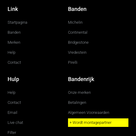
a
n
c
s
Link
Banden
e
t
b
a
o
g
Startpagina
Michelin
o
r
k
a
m
Banden
Continental
Merken
Bridgestone
Help
Vredestein
Contact
Pirelli
Hulp
Bandenrijk
Help
Onze merken
Contact
Betalingen
Email
Algemeen Voorwaarden
Live chat
+ Wordt montagepartner
Filter