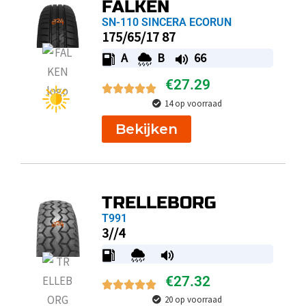
FALKEN
SN-110 SINCERA ECORUN
175/65/17 87
A
B
66
€
27.29
14 op voorraad
Bekijken
TRELLEBORG
T991
3//4
€
27.32
20 op voorraad