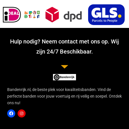
Hulp nodig? Neem contact met ons op. Wij
zijn 24/7 Beschikbaar.
Bandenrijk.nl, de beste plek voor kwaliteitsbanden. Vind de
perfecte banden voor jouw voertuig en rij veilig en soepel. Ontdek
ons nu!
F
I