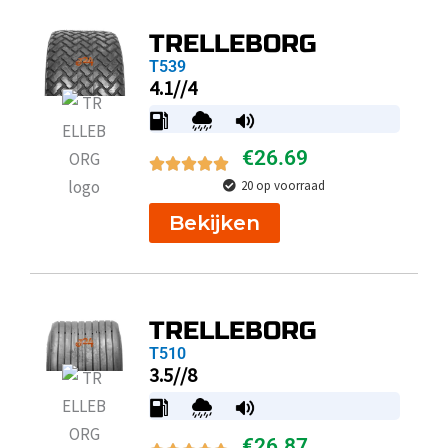
TRELLEBORG
T539
4.1//4
€
26.69
20 op voorraad
Bekijken
TRELLEBORG
T510
3.5//8
€
26.87