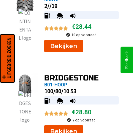
2//19
€
28.44
10 op voorraad
UITGEBREID ZOEKEN
Bekijken
Feedback
BRIDGESTONE
B01-HOOP
100/80/10 53
€
28.80
7 op voorraad
Bekijken