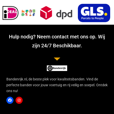
Hulp nodig? Neem contact met ons op. Wij
zijn 24/7 Beschikbaar.
Bandenrijk.nl, de beste plek voor kwaliteitsbanden. Vind de
perfecte banden voor jouw voertuig en rij veilig en soepel. Ontdek
ons nu!
F
I