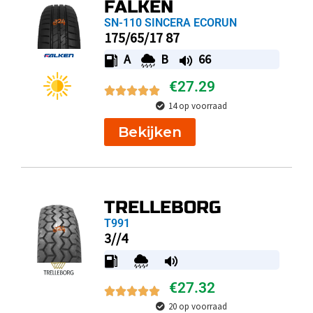
FALKEN
SN-110 SINCERA ECORUN
175/65/17 87
A
B
66
€
27.29
14 op voorraad
Bekijken
TRELLEBORG
T991
3//4
€
27.32
20 op voorraad