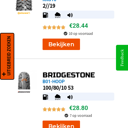
2//19
€
28.44
10 op voorraad
UITGEBREID ZOEKEN
Bekijken
Feedback
BRIDGESTONE
B01-HOOP
100/80/10 53
€
28.80
7 op voorraad
Bekijken