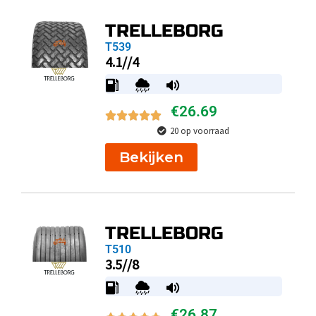
TRELLEBORG
T539
4.1//4
€
26.69
20 op voorraad
Bekijken
TRELLEBORG
T510
3.5//8
€
26.87