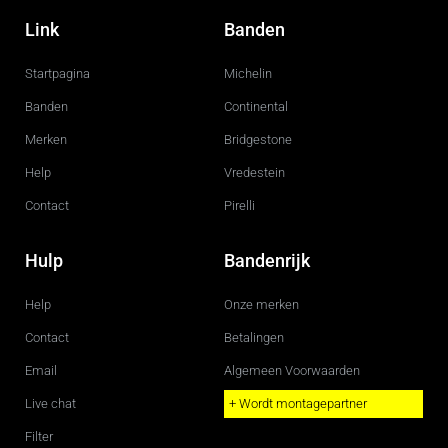
a
n
c
s
Link
Banden
e
t
b
a
o
g
Startpagina
Michelin
o
r
k
a
m
Banden
Continental
Merken
Bridgestone
Help
Vredestein
Contact
Pirelli
Hulp
Bandenrijk
Help
Onze merken
Contact
Betalingen
Email
Algemeen Voorwaarden
Live chat
+ Wordt montagepartner
Filter