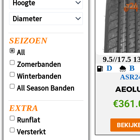
SEIZOEN
All
9.5//17.5 1
Zomerbanden
D
Winterbanden
ASR2
All Season Banden
AEOL
€
361.
EXTRA
Runflat
BEKIJK
Versterkt