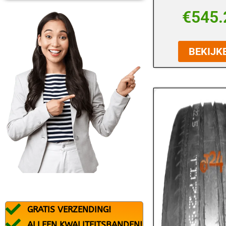
BFGOODRICH
€
545.
BLACK ARROW
BRIDGESTONE
BEKIJK
CONTINENTAL
DEBICA
DUNLOP
DURATURN
FALKEN
FEDERAL
FIREMAX
FIRESTONE
GRATIS VERZENDING!
FORTUNA
ALLEEN KWALITEITSBANDEN!