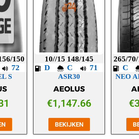
 156/150
10//15 148/145
265/70/
B
72
D
C
71
C
L S
ASR30
NEO A
US
AEOLUS
A
31
€
1,147.66
€
EN
BEKIJKEN
B