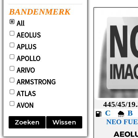
BANDENMERK
All
AEOLUS
APLUS
APOLLO
ARIVO
ARMSTRONG
ATLAS
445/45/19
AVON
C
BARUM
NEO FUE
Zoeken
Wissen
BF-GOODRICH
AEOL