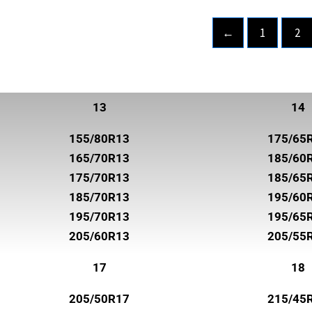
ROADHOG
←
1
2
ROADSTONE
ROTALLA
SAILUN
13
14
SEMPERIT
155/80R13
175/65
SUNNY
165/70R13
185/60
SUPERIA TIRES
175/70R13
185/65
185/70R13
195/60
SYRON
195/70R13
195/65
TOYO
205/60R13
205/55
TRELLEBORG
17
18
TRISTAR
205/50R17
215/45