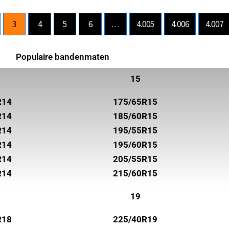
3
4
5
6
…
4.005
4.006
4.007
Populaire bandenmaten
15
R14
175/65R15
R14
185/60R15
R14
195/55R15
R14
195/60R15
R14
205/55R15
R14
215/60R15
19
R18
225/40R19