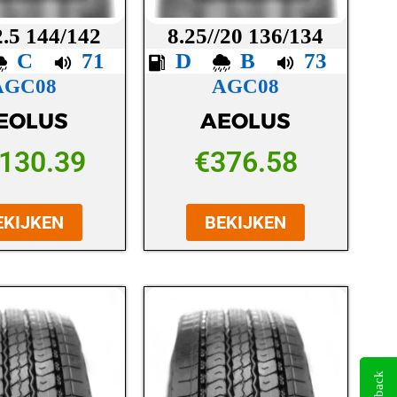
2.5 144/142
8.25//20 136/134
C
71
D
B
73
AGC08
AGC08
EOLUS
AEOLUS
,130.39
€
376.58
EKIJKEN
BEKIJKEN