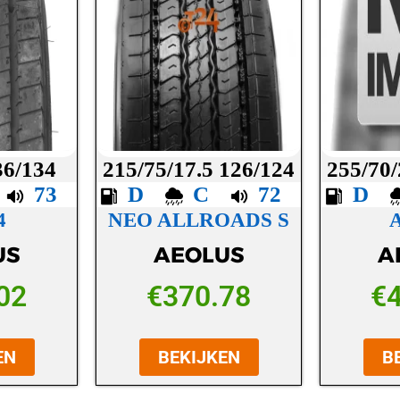
36/134
215/75/17.5 126/124
255/70/
B
73
D
C
72
D
4
NEO ALLROADS S
US
AEOLUS
A
02
€
370.78
€
EN
BEKIJKEN
B