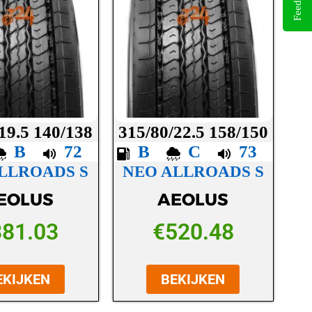
Feedback
19.5 140/138
315/80/22.5 158/150
B
72
B
C
73
LLROADS S
NEO ALLROADS S
EOLUS
AEOLUS
381.03
€
520.48
EKIJKEN
BEKIJKEN