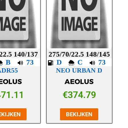
22.5 140/137
275/70/22.5 148/145
B
73
D
C
73
ADR55
NEO URBAN D
EOLUS
AEOLUS
471.11
€
374.79
EKIJKEN
BEKIJKEN