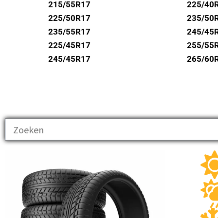
UNIROYAL
215/55R17
225/40
VREDESTEIN
225/50R17
235/50
235/55R17
245/45
WANLI
225/45R17
255/55
WESTLAKE
245/45R17
265/60
YOKOHAMA