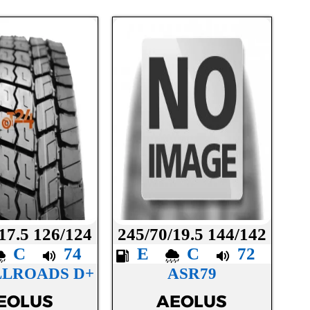
17.5 126/124
245/70/19.5 144/142
C
74
E
C
72
LLROADS D+
ASR79
EOLUS
AEOLUS