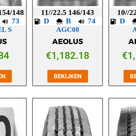
 154/148
11//22.5 146/143
10//2
C
73
D
B
74
D
L S
AGC08
US
AEOLUS
A
84
€
1,182.18
€
1
EN
BEKIJKEN
B