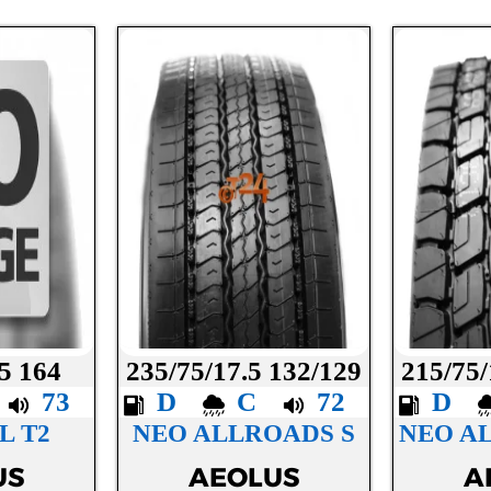
.5 164
235/75/17.5 132/129
215/75/
B
73
D
C
72
D
L T2
NEO ALLROADS S
NEO A
US
AEOLUS
A