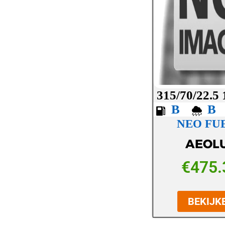
LASSA
LAUFENN
MAXXIS
MICHELIN
MICKEY THOMPSON
315/70/22.5
MINERVA
B
NEO FUE
NANKANG
AEOL
NEXEN
NOKIAN
€
475.
OVATION
BEKIJK
PETLAS
PIRELLI