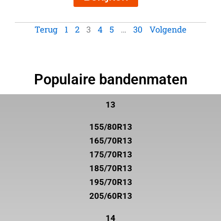
Terug
1
2
3
4
5
…
30
Volgende
Populaire bandenmaten
13
155/80R13
165/70R13
175/70R13
185/70R13
195/70R13
205/60R13
14