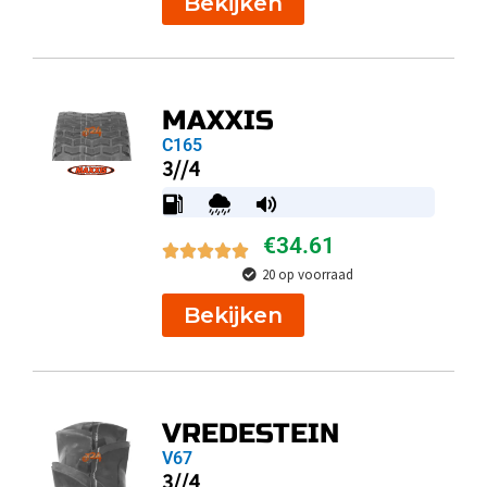
Bekijken
MAXXIS
C165
3//4
€
34.61
20 op voorraad
Bekijken
VREDESTEIN
V67
3//4