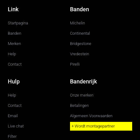
a
n
c
s
Link
Banden
e
t
b
a
o
g
Startpagina
Michelin
o
r
k
a
m
Banden
Continental
Merken
Bridgestone
Help
Vredestein
Contact
Pirelli
Hulp
Bandenrijk
Help
Onze merken
Contact
Betalingen
Email
Algemeen Voorwaarden
Live chat
+ Wordt montagepartner
Filter