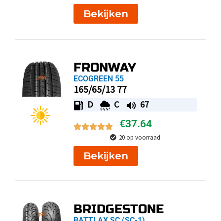
Bekijken
FRONWAY
ECOGREEN 55
165/65/13 77
D
C
67
€
37.64
20 op voorraad
Bekijken
BRIDGESTONE
BATTLAX SC (SC-1)