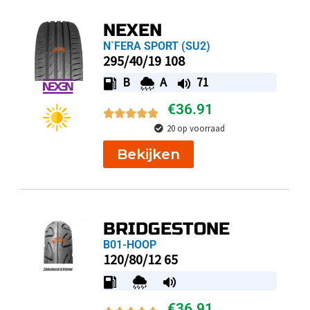
NEXEN
N`FERA SPORT (SU2)
295/40/19 108
B
A
71
€
36.91
20 op voorraad
Bekijken
BRIDGESTONE
B01-HOOP
120/80/12 65
€
36.91