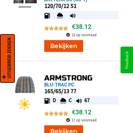
120/70/12 51
€
38.12
21 op voorraad
UITGEBREID ZOEKEN
Bekijken
Feedback
ARMSTRONG
BLU-TRAC PC
165/65/13 77
D
C
67
€
38.12
17 op voorraad
Bekijken