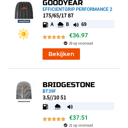
GOODYEAR
EFFICIENTGRIP PERFORMANCE 2
175/65/17 87
A
B
69
€
36.97
20 op voorraad
Bekijken
BRIDGESTONE
BT39F
3.5//10 51
€
37.51
21 op voorraad