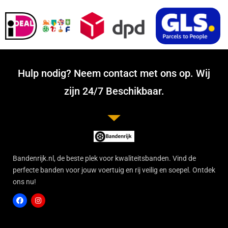
Hulp nodig? Neem contact met ons op. Wij
zijn 24/7 Beschikbaar.
Bandenrijk.nl, de beste plek voor kwaliteitsbanden. Vind de
perfecte banden voor jouw voertuig en rij veilig en soepel. Ontdek
ons nu!
F
I