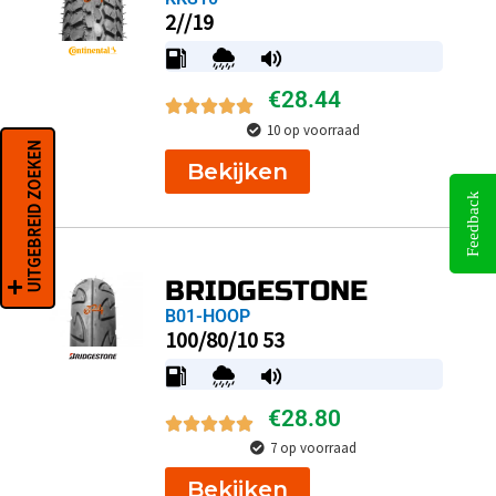
2//19
€
28.44
10 op voorraad
UITGEBREID ZOEKEN
Bekijken
Feedback
BRIDGESTONE
B01-HOOP
100/80/10 53
€
28.80
7 op voorraad
Bekijken