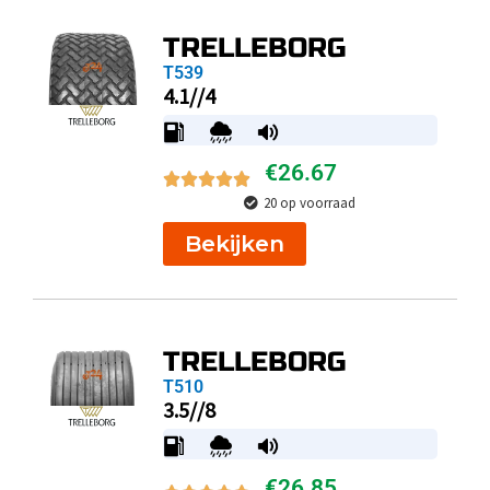
TRELLEBORG
T539
4.1//4
€
26.67
20 op voorraad
Bekijken
TRELLEBORG
T510
3.5//8
€
26.85