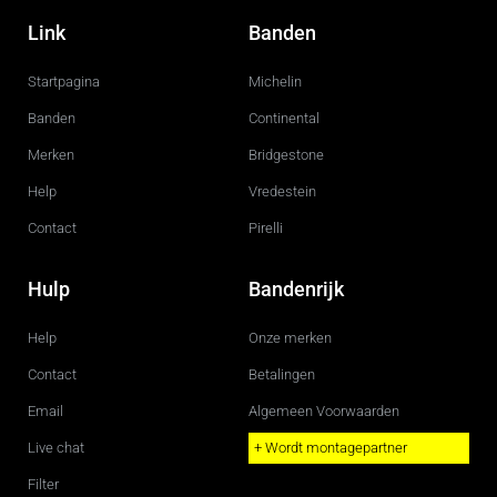
a
n
c
s
Link
Banden
e
t
b
a
o
g
Startpagina
Michelin
o
r
k
a
m
Banden
Continental
Merken
Bridgestone
Help
Vredestein
Contact
Pirelli
Hulp
Bandenrijk
Help
Onze merken
Contact
Betalingen
Email
Algemeen Voorwaarden
Live chat
+ Wordt montagepartner
Filter