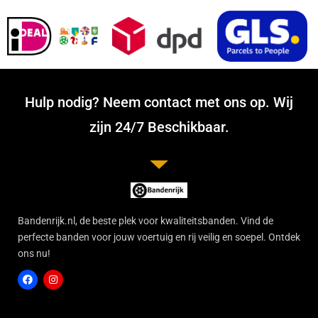
Hulp nodig? Neem contact met ons op. Wij
zijn 24/7 Beschikbaar.
Bandenrijk.nl, de beste plek voor kwaliteitsbanden. Vind de
perfecte banden voor jouw voertuig en rij veilig en soepel. Ontdek
ons nu!
F
I