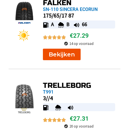
FALKEN
SN-110 SINCERA ECORUN
175/65/17 87
A
B
66
€
27.29
14 op voorraad
Bekijken
TRELLEBORG
T991
3//4
€
27.31
20 op voorraad