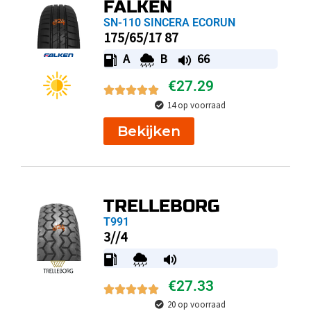
FALKEN
SN-110 SINCERA ECORUN
175/65/17 87
A
B
66
€
27.29
14 op voorraad
Bekijken
TRELLEBORG
T991
3//4
€
27.33
20 op voorraad