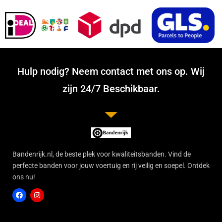
Hulp nodig? Neem contact met ons op. Wij
zijn 24/7 Beschikbaar.
Bandenrijk.nl, de beste plek voor kwaliteitsbanden. Vind de
perfecte banden voor jouw voertuig en rij veilig en soepel. Ontdek
ons nu!
F
I