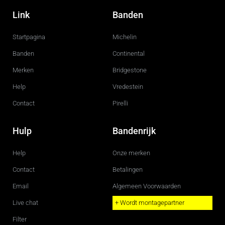
a
n
c
s
Link
Banden
e
t
b
a
o
g
Startpagina
Michelin
o
r
k
a
m
Banden
Continental
Merken
Bridgestone
Help
Vredestein
Contact
Pirelli
Hulp
Bandenrijk
Help
Onze merken
Contact
Betalingen
Email
Algemeen Voorwaarden
Live chat
+ Wordt montagepartner
Filter