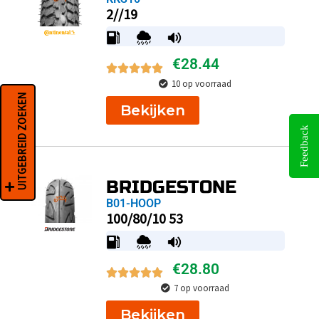
2//19
€
28.44
10 op voorraad
UITGEBREID ZOEKEN
Bekijken
Feedback
BRIDGESTONE
B01-HOOP
100/80/10 53
€
28.80
7 op voorraad
Bekijken