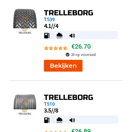
TRELLEBORG
T539
4.1//4
€
26.70
20 op voorraad
Bekijken
TRELLEBORG
T510
3.5//8
€
26.89