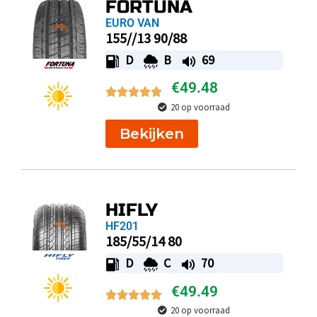
FORTUNA
EURO VAN
155//13 90/88
D
B
69
€
49.48
20 op voorraad
Bekijken
HIFLY
HF201
185/55/14 80
D
C
70
€
49.49
20 op voorraad