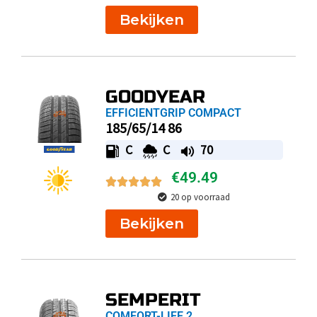
Bekijken
GOODYEAR
EFFICIENTGRIP COMPACT
185/65/14 86
C
C
70
€
49.49
20 op voorraad
Bekijken
SEMPERIT
COMFORT-LIFE 2