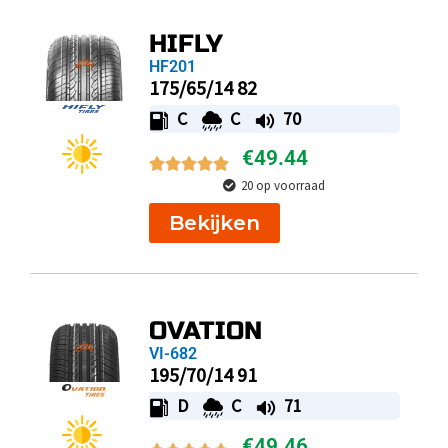
HIFLY
HF201
175/65/14 82
C
C
70
€
49.44
20 op voorraad
Bekijken
OVATION
VI-682
195/70/14 91
D
C
71
€
49.46