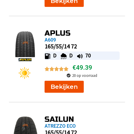
Bekijken
APLUS
A609
165/55/14 72
D
D
70
€
49.39
20 op voorraad
Bekijken
SAILUN
ATREZZO ECO
165/55/14 72