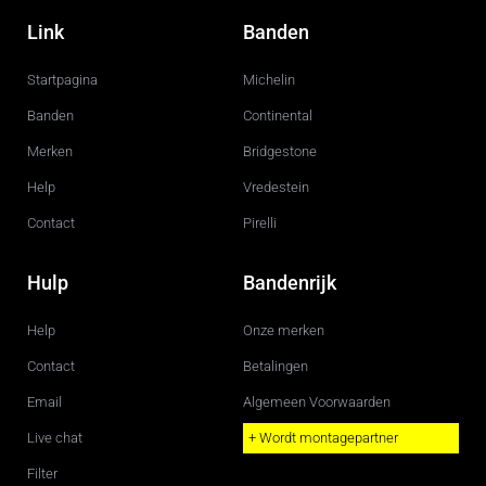
a
n
c
s
Link
Banden
e
t
b
a
o
g
Startpagina
Michelin
o
r
k
a
m
Banden
Continental
Merken
Bridgestone
Help
Vredestein
Contact
Pirelli
Hulp
Bandenrijk
Help
Onze merken
Contact
Betalingen
Email
Algemeen Voorwaarden
Live chat
+ Wordt montagepartner
Filter