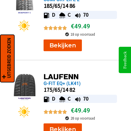
185/65/14 86
D
C
70
€
49.49
18 op voorraad
UITGEBREID ZOEKEN
Bekijken
Feedback
LAUFENN
G-FIT EQ+ (LK41)
175/65/14 82
D
C
70
€
49.49
28 op voorraad
Bekijken