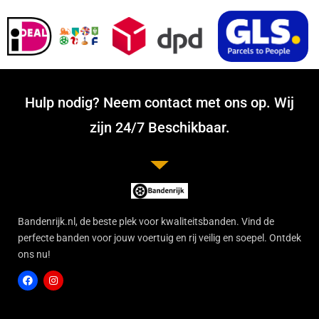
Hulp nodig? Neem contact met ons op. Wij
zijn 24/7 Beschikbaar.
Bandenrijk.nl, de beste plek voor kwaliteitsbanden. Vind de
perfecte banden voor jouw voertuig en rij veilig en soepel. Ontdek
ons nu!
F
I