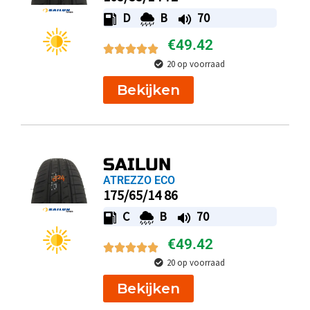
D
B
70
€
49.42
20 op voorraad
Bekijken
SAILUN
ATREZZO ECO
175/65/14 86
C
B
70
€
49.42
20 op voorraad
Bekijken