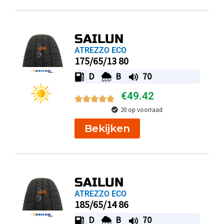
SAILUN
ATREZZO ECO
175/65/13 80
D
B
70
€
49.42
20 op voorraad
Bekijken
SAILUN
ATREZZO ECO
185/65/14 86
D
B
70