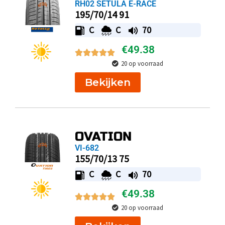
RH02 SETULA E-RACE
195/70/14 91
C
C
70
€
49.38
20 op voorraad
Bekijken
OVATION
VI-682
155/70/13 75
C
C
70
€
49.38
20 op voorraad