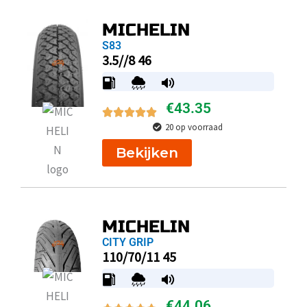
MICHELIN
S83
3.5//8 46
€
43.35
20 op voorraad
Bekijken
MICHELIN
CITY GRIP
110/70/11 45
€
44.06