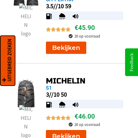
3.5//10 59
€
45.90
20 op voorraad
UITGEBREID ZOEKEN
Bekijken
Feedback
MICHELIN
S1
3//10 50
€
46.00
20 op voorraad
Bekijken