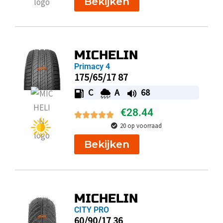
Bekijken
MICHELIN
Primacy 4
175/65/17 87
C
A
68
€
28.44
20 op voorraad
Bekijken
MICHELIN
CITY PRO
60/90/17 36