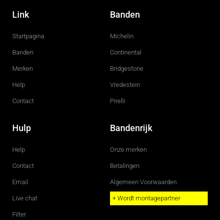
a
n
c
s
Link
Banden
e
t
b
a
o
g
Startpagina
Michelin
o
r
k
a
m
Banden
Continental
Merken
Bridgestone
Help
Vredestein
Contact
Pirelli
Hulp
Bandenrijk
Help
Onze merken
Contact
Betalingen
Email
Algemeen Voorwaarden
Live chat
+ Wordt montagepartner
Filter