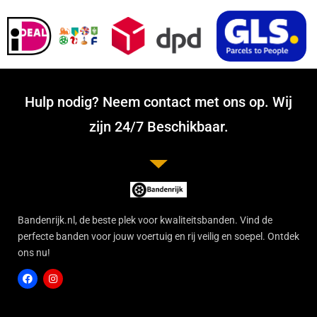
Hulp nodig? Neem contact met ons op. Wij
zijn 24/7 Beschikbaar.
Bandenrijk.nl, de beste plek voor kwaliteitsbanden. Vind de
perfecte banden voor jouw voertuig en rij veilig en soepel. Ontdek
ons nu!
F
I