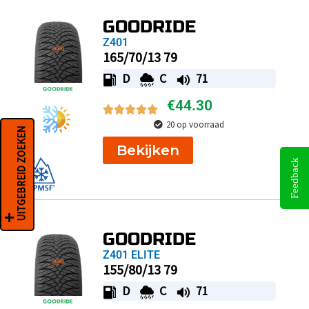
GOODRIDE
Z401
165/70/13 79
D
C
71
€
44.30
20 op voorraad
UITGEBREID ZOEKEN
Bekijken
Feedback
GOODRIDE
Z401 ELITE
155/80/13 79
D
C
71