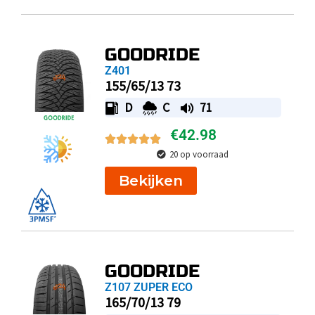
GOODRIDE
Z401
155/65/13 73
D
C
71
€
42.98
20 op voorraad
Bekijken
GOODRIDE
Z107 ZUPER ECO
165/70/13 79