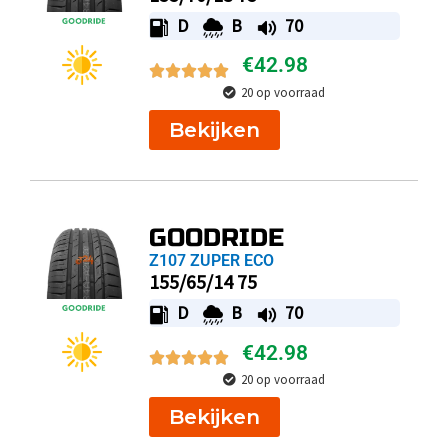
D
B
70
€
42.98
20 op voorraad
Bekijken
GOODRIDE
Z107 ZUPER ECO
155/65/14 75
D
B
70
€
42.98
20 op voorraad
Bekijken