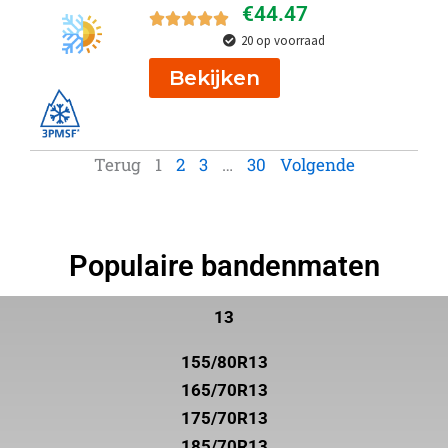
€
44.47
20 op voorraad
Bekijken
Terug
1
2
3
…
30
Volgende
Populaire bandenmaten
13
155/80R13
165/70R13
175/70R13
185/70R13