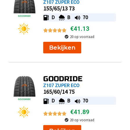
Z107 ZUPER ECO
155/65/13 73
D
B
70
€
41.13
20 op voorraad
Bekijken
GOODRIDE
Z107 ZUPER ECO
165/60/14 75
D
B
70
€
41.89
20 op voorraad