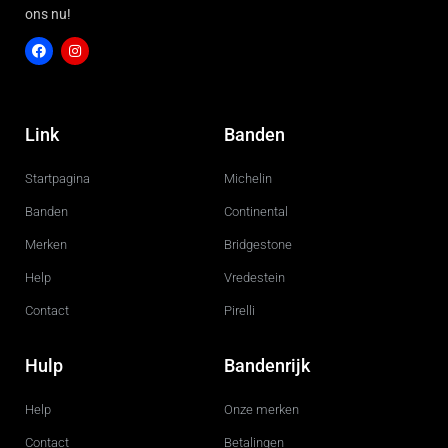
ons nu!
F
I
a
n
c
s
Link
Banden
e
t
b
a
o
g
Startpagina
Michelin
o
r
k
a
m
Banden
Continental
Merken
Bridgestone
Help
Vredestein
Contact
Pirelli
Hulp
Bandenrijk
Help
Onze merken
Contact
Betalingen