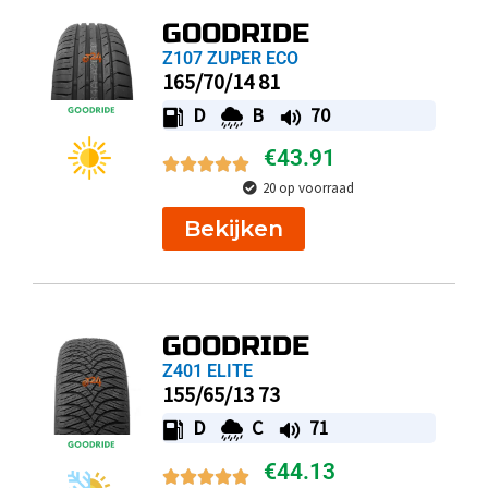
GOODRIDE
Z107 ZUPER ECO
165/70/14 81
D
B
70
€
43.91
20 op voorraad
Bekijken
GOODRIDE
Z401 ELITE
155/65/13 73
D
C
71
€
44.13