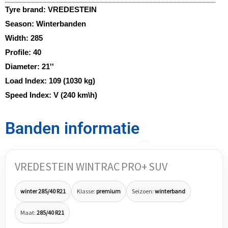
Tyre brand:
VREDESTEIN
Season:
Winterbanden
Width:
285
Profile:
40
Diameter:
21''
Load Index:
109 (1030 kg)
Speed Index:
V (240 km\h)
Banden informatie
VREDESTEIN WINTRAC PRO+ SUV
winter 285/40 R21
Klasse:
premium
Seizoen:
winterband
Maat:
285/40 R21