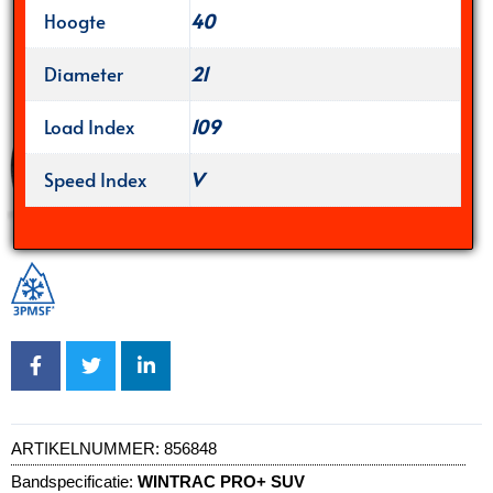
Hoogte
40
Diameter
21
Load Index
109
Speed Index
V
ARTIKELNUMMER:
856848
Bandspecificatie:
WINTRAC PRO+ SUV