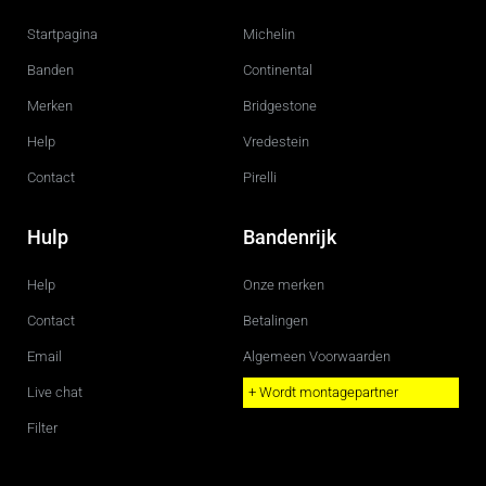
b
a
o
g
Startpagina
Michelin
o
r
k
a
m
Banden
Continental
Merken
Bridgestone
Help
Vredestein
Contact
Pirelli
Hulp
Bandenrijk
Help
Onze merken
Contact
Betalingen
Email
Algemeen Voorwaarden
Live chat
+ Wordt montagepartner
Filter