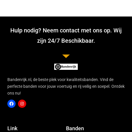
Hulp nodig? Neem contact met ons op. Wij
zijn 24/7 Beschikbaar.
Bandenrijk.nl, de beste plek voor kwaliteitsbanden. Vind de
perfecte banden voor jouw voertuig en rij veilig en soepel. Ontdek
ons nu!
F
I
a
n
c
s
Link
Banden
e
t