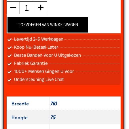
aantal
TOEVOEGEN AAN WINKELWAGEN
Levertijd 2-5 Werkdagen
Koop Nu, Betaal Later
Beste Banden Voor U Uitgekozen
Fabriek Garantie
1000+ Mensen Gingen U Voor
Ondersteuning Live Chat
Breedte
710
Hoogte
75