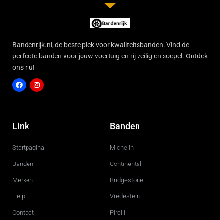
Bandenrijk.nl, de beste plek voor kwaliteitsbanden. Vind de
perfecte banden voor jouw voertuig en rij veilig en soepel. Ontdek
ons nu!
F
I
a
n
c
s
Link
Banden
e
t
b
a
o
g
Startpagina
Michelin
o
r
k
a
m
Banden
Continental
Merken
Bridgestone
Help
Vredestein
Contact
Pirelli