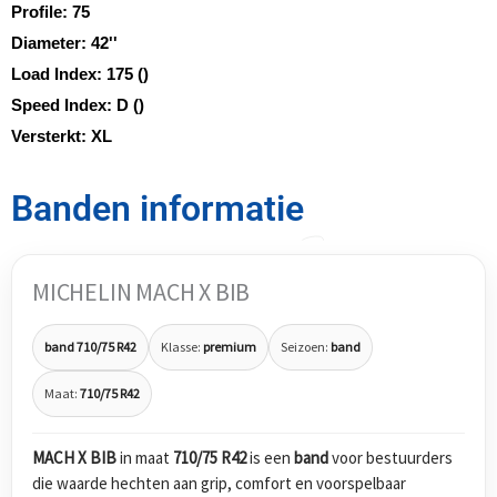
Profile:
75
Diameter:
42''
Load Index:
175 ()
Speed Index:
D ()
Versterkt:
XL
Banden informatie
MICHELIN MACH X BIB
band 710/75 R42
Klasse:
premium
Seizoen:
band
Maat:
710/75 R42
MACH X BIB
in maat
710/75 R42
is een
band
voor bestuurders
die waarde hechten aan grip, comfort en voorspelbaar