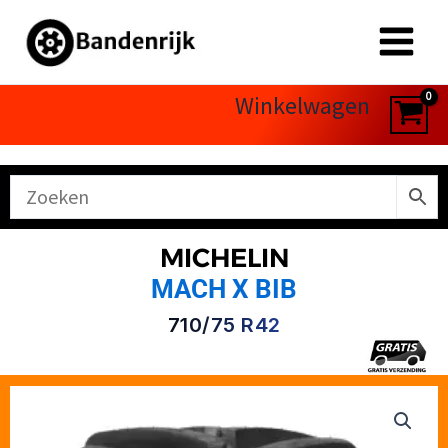
Ga
naar
de
inhoud
Winkelwagen
MICHELIN
MACH X BIB
710/75 R42