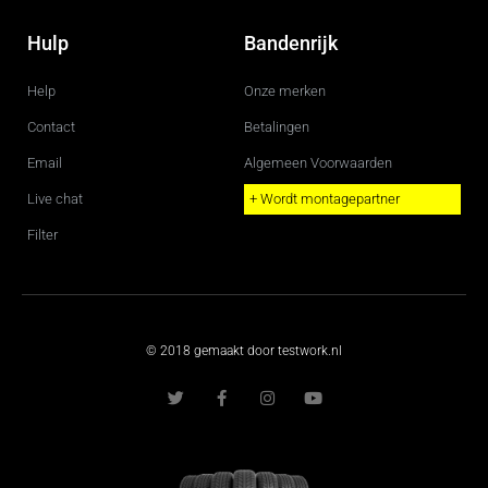
Hulp
Bandenrijk
Help
Onze merken
Contact
Betalingen
Email
Algemeen Voorwaarden
Live chat
+ Wordt montagepartner
Filter
© 2018 gemaakt door testwork.nl
T
F
I
Y
w
a
n
o
i
c
s
u
t
e
t
t
t
b
a
u
e
o
g
b
r
o
r
e