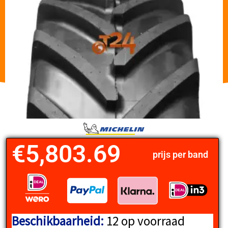
€
5,803.69
prijs per band
Beschikbaarheid:
12 op voorraad
MICHELIN