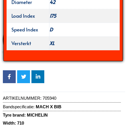
Diameter
42
Load Index
175
Speed Index
D
Versterkt
XL
ARTIKELNUMMER:
705940
Bandspecificatie:
MACH X BIB
Tyre brand:
MICHELIN
Width:
710