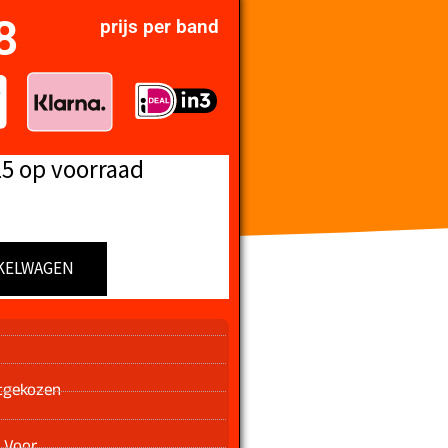
8
prijs per band
15 op voorraad
KELWAGEN
n
tgekozen
 Voor