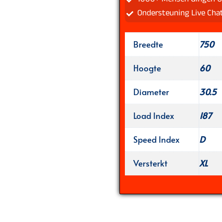
Ondersteuning Live Cha
Breedte
750
Hoogte
60
Diameter
30.5
Load Index
187
Speed Index
D
Versterkt
XL