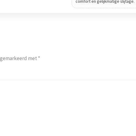
comfort en gelijkmatige slijtage.
jn gemarkeerd met
*