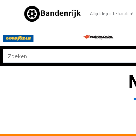
Ga
naar
Altijd de juiste banden!
de
inhoud