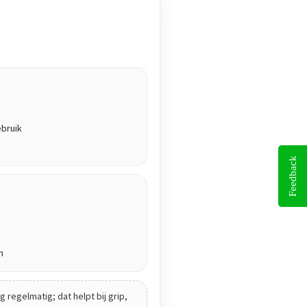
ebruik
Feedback
n
 regelmatig; dat helpt bij grip,