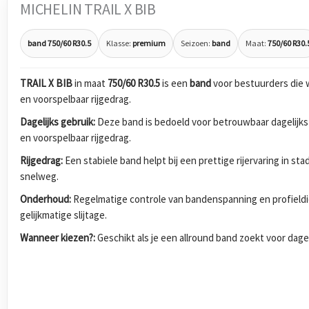
MICHELIN TRAIL X BIB
band 750/60 R30.5
Klasse:
premium
Seizoen:
band
Maat:
750/60 R30.
TRAIL X BIB
in maat
750/60 R30.5
is een
band
voor bestuurders die 
en voorspelbaar rijgedrag.
Dagelijks gebruik:
Deze band is bedoeld voor betrouwbaar dagelijks
en voorspelbaar rijgedrag.
Rijgedrag:
Een stabiele band helpt bij een prettige rijervaring in s
snelweg.
Onderhoud:
Regelmatige controle van bandenspanning en profieldi
gelijkmatige slijtage.
Wanneer kiezen?:
Geschikt als je een allround band zoekt voor dagel