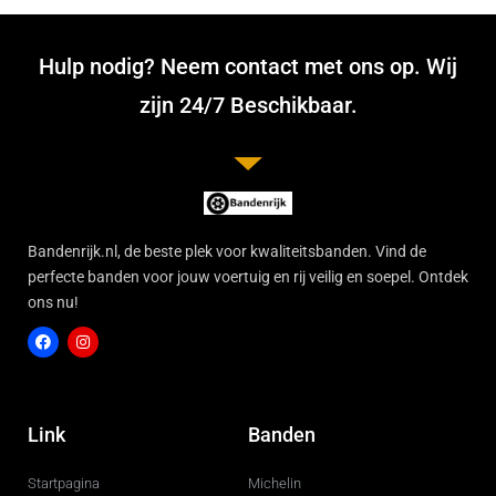
Hulp nodig? Neem contact met ons op. Wij
zijn 24/7 Beschikbaar.
Bandenrijk.nl, de beste plek voor kwaliteitsbanden. Vind de
perfecte banden voor jouw voertuig en rij veilig en soepel. Ontdek
ons nu!
F
I
a
n
c
s
Link
Banden
e
t
b
a
o
g
Startpagina
Michelin
o
r