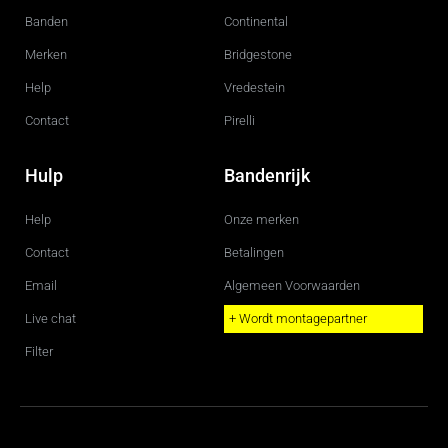
k
a
m
Banden
Continental
Merken
Bridgestone
Help
Vredestein
Contact
Pirelli
Hulp
Bandenrijk
Help
Onze merken
Contact
Betalingen
Email
Algemeen Voorwaarden
Live chat
+ Wordt montagepartner
Filter