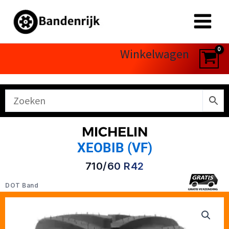
Ga
naar
de
inhoud
Winkelwagen
MICHELIN
XEOBIB (VF)
710/60 R42
DOT Band