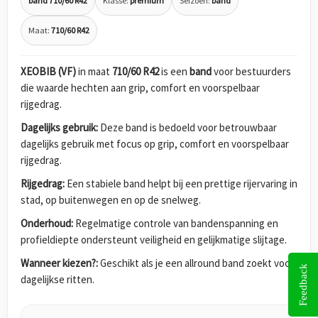
band 710/60 R42
Klasse:
premium
Seizoen:
band
Maat:
710/60 R42
XEOBIB (VF)
in maat
710/60 R42
is een
band
voor bestuurders
die waarde hechten aan grip, comfort en voorspelbaar
rijgedrag.
Dagelijks gebruik:
Deze band is bedoeld voor betrouwbaar
dagelijks gebruik met focus op grip, comfort en voorspelbaar
rijgedrag.
Rijgedrag:
Een stabiele band helpt bij een prettige rijervaring in
stad, op buitenwegen en op de snelweg.
Onderhoud:
Regelmatige controle van bandenspanning en
profieldiepte ondersteunt veiligheid en gelijkmatige slijtage.
Wanneer kiezen?:
Geschikt als je een allround band zoekt voor
Feedback
dagelijkse ritten.