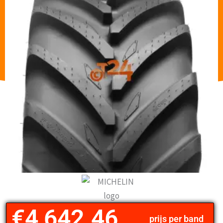
€
4,642.46
prijs per band