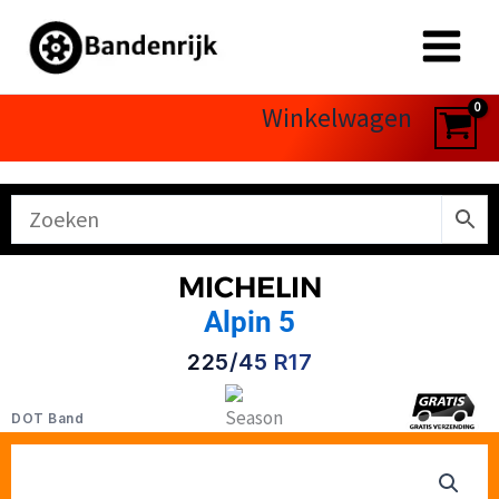
Ga
naar
de
inhoud
Winkelwagen
MICHELIN
Alpin 5
225/45 R17
DOT Band