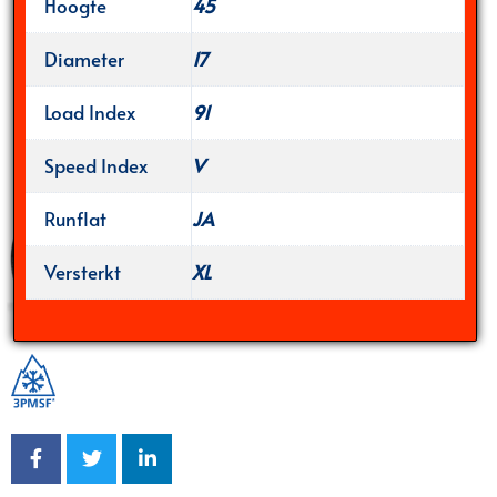
Hoogte
45
Diameter
17
Load Index
91
Speed Index
V
Runflat
JA
Versterkt
XL