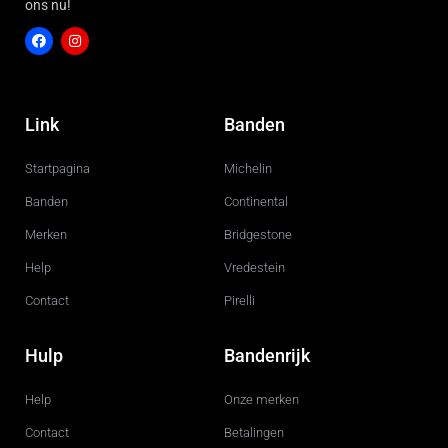
ons nu!
F
I
a
n
c
s
Link
Banden
e
t
b
a
o
g
Startpagina
Michelin
o
r
k
a
m
Banden
Continental
Merken
Bridgestone
Help
Vredestein
Contact
Pirelli
Hulp
Bandenrijk
Help
Onze merken
Contact
Betalingen