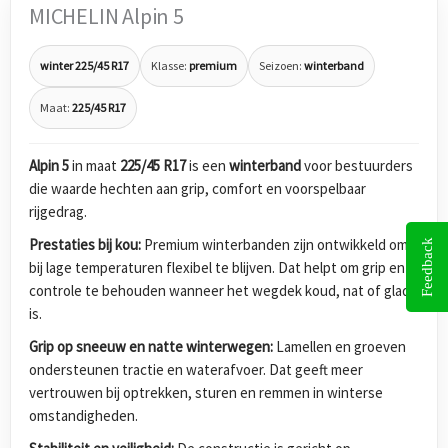
MICHELIN Alpin 5
winter 225/45 R17
Klasse:
premium
Seizoen:
winterband
Maat:
225/45 R17
Alpin 5
in maat
225/45 R17
is een
winterband
voor bestuurders
die waarde hechten aan grip, comfort en voorspelbaar
rijgedrag.
Prestaties bij kou:
Premium winterbanden zijn ontwikkeld om
Feedback
bij lage temperaturen flexibel te blijven. Dat helpt om grip en
controle te behouden wanneer het wegdek koud, nat of glad
is.
Grip op sneeuw en natte winterwegen:
Lamellen en groeven
ondersteunen tractie en waterafvoer. Dat geeft meer
vertrouwen bij optrekken, sturen en remmen in winterse
omstandigheden.