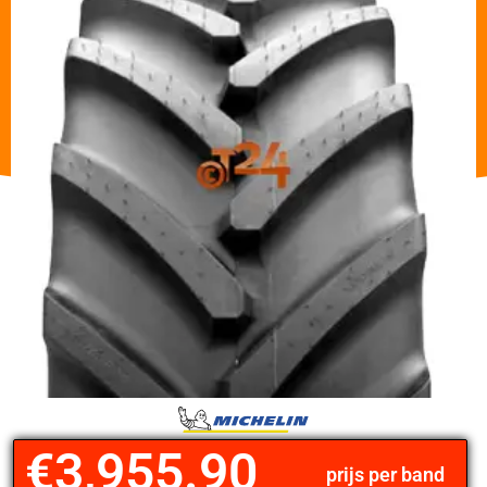
€
3,955.90
prijs per band