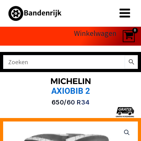
Ga
naar
de
inhoud
Winkelwagen
MICHELIN
AXIOBIB 2
650/60 R34