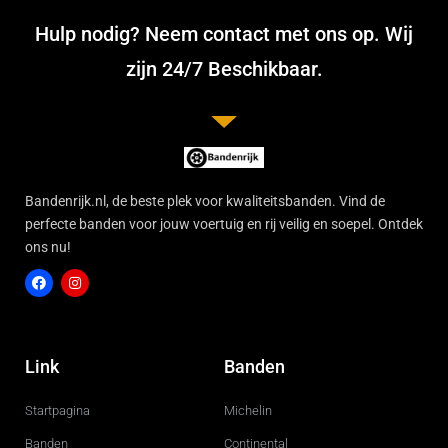
Hulp nodig? Neem contact met ons op. Wij
zijn 24/7 Beschikbaar.
Bandenrijk.nl, de beste plek voor kwaliteitsbanden. Vind de
perfecte banden voor jouw voertuig en rij veilig en soepel. Ontdek
ons nu!
F
I
a
n
c
s
Link
Banden
e
t
b
a
o
g
Startpagina
Michelin
o
r
k
a
m
Banden
Continental