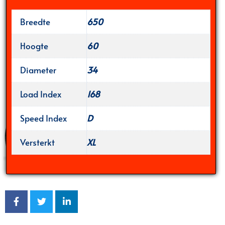
Breedte
650
Hoogte
60
Diameter
34
Load Index
168
Speed Index
D
Versterkt
XL