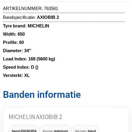
ARTIKELNUMMER:
763581
Bandspecificatie:
AXIOBIB 2
Tyre brand:
MICHELIN
Width:
650
Profile:
60
Diameter:
34''
Load Index:
168 (5600 kg)
Speed Index:
D ()
Versterkt:
XL
Banden informatie
MICHELIN AXIOBIB 2
band 650/60 R34
Klasse:
premium
Seizoen:
band