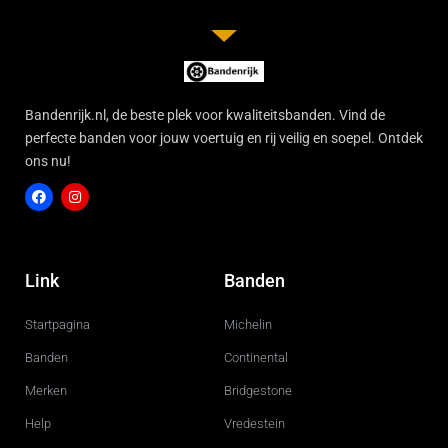
Bandenrijk.nl, de beste plek voor kwaliteitsbanden. Vind de
perfecte banden voor jouw voertuig en rij veilig en soepel. Ontdek
ons nu!
F
I
a
n
c
s
Link
Banden
e
t
b
a
o
g
Startpagina
Michelin
o
r
k
a
m
Banden
Continental
Merken
Bridgestone
Help
Vredestein