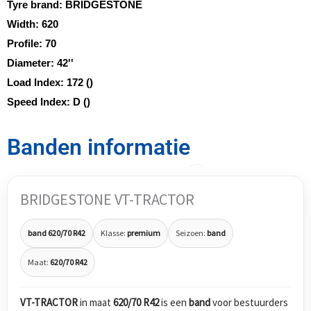
Tyre brand:
BRIDGESTONE
Width:
620
Profile:
70
Diameter:
42''
Load Index:
172 ()
Speed Index:
D ()
Banden informatie
BRIDGESTONE VT-TRACTOR
band 620/70 R42
Klasse:
premium
Seizoen:
band
Maat:
620/70 R42
VT-TRACTOR
in maat
620/70 R42
is een
band
voor bestuurders