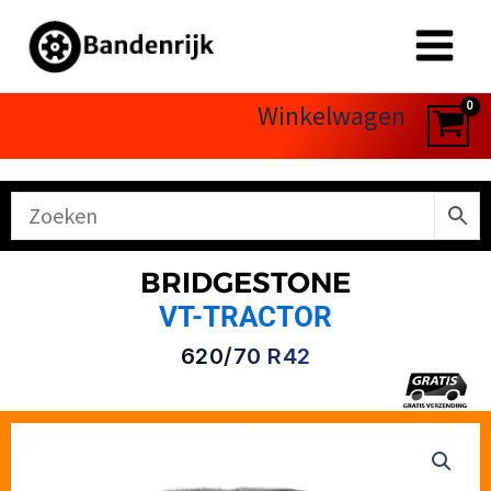
Ga
naar
de
inhoud
Winkelwagen
BRIDGESTONE
VT-TRACTOR
620/70 R42