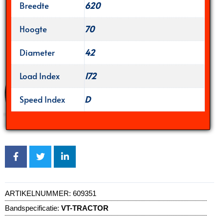
Breedte
620
Hoogte
70
Diameter
42
Load Index
172
Speed Index
D
ARTIKELNUMMER:
609351
Bandspecificatie:
VT-TRACTOR