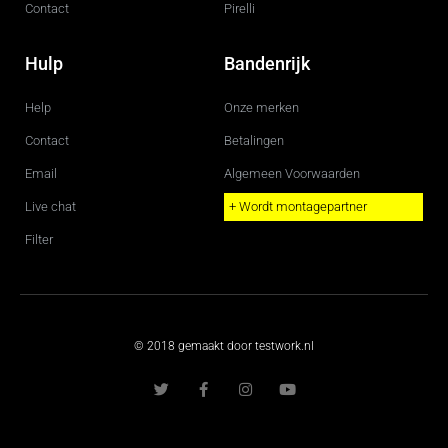
Contact
Pirelli
Hulp
Bandenrijk
Help
Onze merken
Contact
Betalingen
Email
Algemeen Voorwaarden
Live chat
+ Wordt montagepartner
Filter
© 2018 gemaakt door testwork.nl
T
F
I
Y
w
a
n
o
i
c
s
u
t
e
t
t
t
b
a
u
e
o
g
b