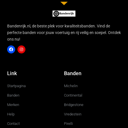
Bandenrijk.nl, de beste plek voor kwaliteitsbanden. Vind de
perfecte banden voor jouw voertuig en rij veilig en soepel. Ontdek
ons nu!
F
I
a
n
c
s
Link
Banden
e
t
b
a
o
g
Startpagina
Michelin
o
r
k
a
m
Banden
Continental
Merken
Bridgestone
Help
Vredestein
Contact
Pirelli