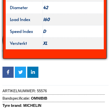
Diameter
42
Load Index
160
Speed Index
D
Versterkt
XL
ARTIKELNUMMER:
55576
Bandspecificatie:
OMNIBIB
Tyre brand:
MICHELIN