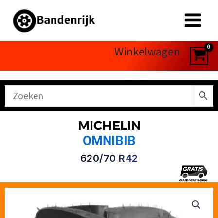
Ga
naar
de
inhoud
Winkelwagen
MICHELIN
OMNIBIB
620/70 R42