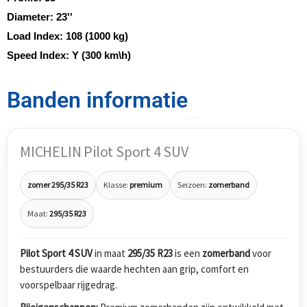
Diameter:
23''
Load Index:
108 (1000 kg)
Speed Index:
Y (300 km\h)
Banden informatie
MICHELIN Pilot Sport 4 SUV
zomer 295/35 R23
Klasse:
premium
Seizoen:
zomerband
Maat:
295/35 R23
Pilot Sport 4 SUV
in maat
295/35 R23
is een
zomerband
voor
bestuurders die waarde hechten aan grip, comfort en
voorspelbaar rijgedrag.