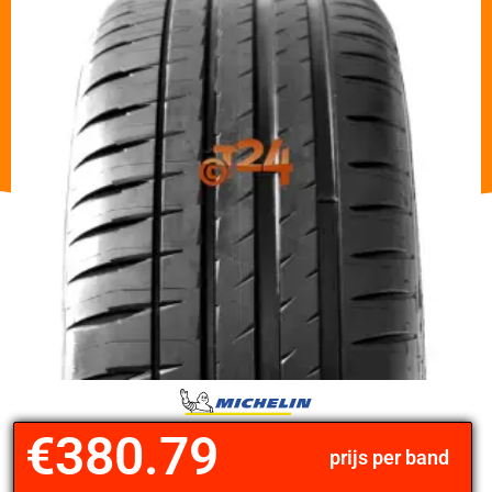
€
380.79
prijs per band