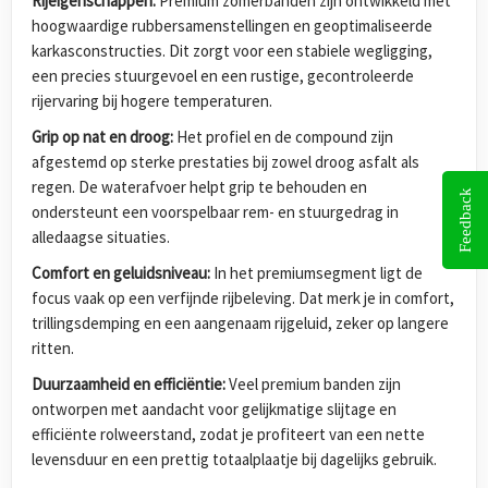
Rijeigenschappen:
Premium zomerbanden zijn ontwikkeld met
hoogwaardige rubbersamenstellingen en geoptimaliseerde
karkasconstructies. Dit zorgt voor een stabiele wegligging,
een precies stuurgevoel en een rustige, gecontroleerde
rijervaring bij hogere temperaturen.
Grip op nat en droog:
Het profiel en de compound zijn
afgestemd op sterke prestaties bij zowel droog asfalt als
regen. De waterafvoer helpt grip te behouden en
Feedback
ondersteunt een voorspelbaar rem- en stuurgedrag in
alledaagse situaties.
Comfort en geluidsniveau:
In het premiumsegment ligt de
focus vaak op een verfijnde rijbeleving. Dat merk je in comfort,
trillingsdemping en een aangenaam rijgeluid, zeker op langere
ritten.
Duurzaamheid en efficiëntie:
Veel premium banden zijn
ontworpen met aandacht voor gelijkmatige slijtage en
efficiënte rolweerstand, zodat je profiteert van een nette
levensduur en een prettig totaalplaatje bij dagelijks gebruik.