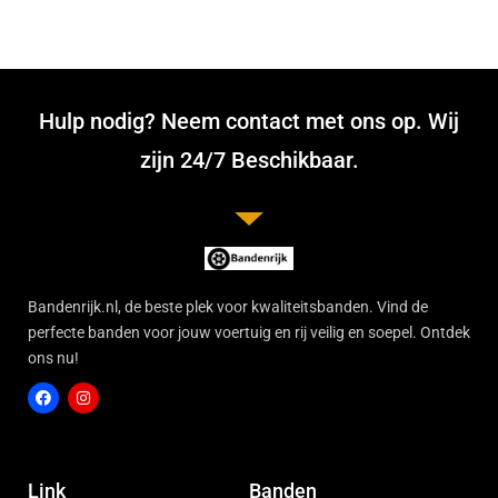
Hulp nodig? Neem contact met ons op. Wij
zijn 24/7 Beschikbaar.
Bandenrijk.nl, de beste plek voor kwaliteitsbanden. Vind de
perfecte banden voor jouw voertuig en rij veilig en soepel. Ontdek
ons nu!
F
I
a
n
c
s
Link
Banden