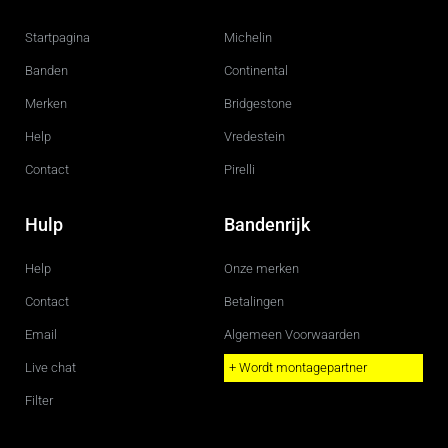
e
t
b
a
o
g
Startpagina
Michelin
o
r
k
a
m
Banden
Continental
Merken
Bridgestone
Help
Vredestein
Contact
Pirelli
Hulp
Bandenrijk
Help
Onze merken
Contact
Betalingen
Email
Algemeen Voorwaarden
Live chat
+ Wordt montagepartner
Filter