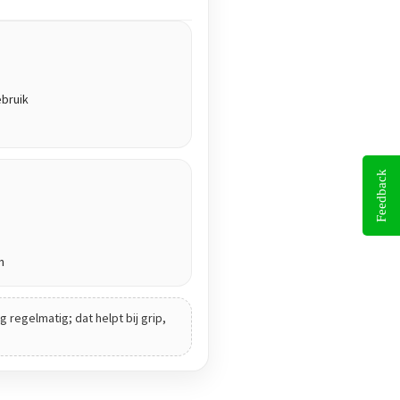
ebruik
Feedback
n
 regelmatig; dat helpt bij grip,