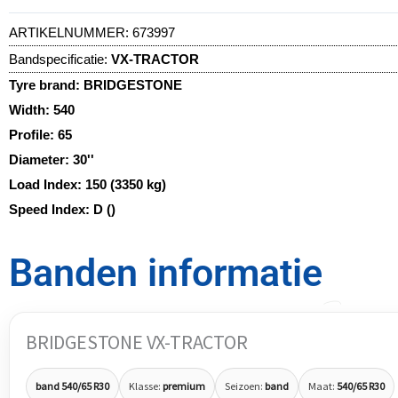
ARTIKELNUMMER:
673997
Bandspecificatie:
VX-TRACTOR
Tyre brand:
BRIDGESTONE
Width:
540
Profile:
65
Diameter:
30''
Load Index:
150 (3350 kg)
Speed Index:
D ()
Banden informatie
BRIDGESTONE VX-TRACTOR
band 540/65 R30
Klasse:
premium
Seizoen:
band
Maat:
540/65 R30