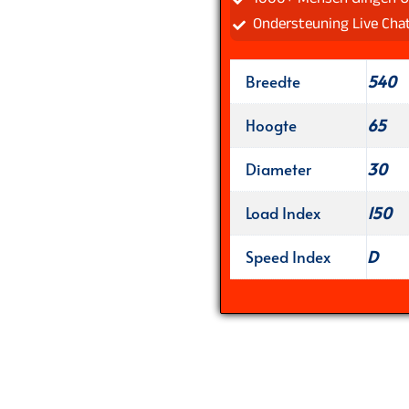
Ondersteuning Live Cha
Breedte
540
Hoogte
65
Diameter
30
Load Index
150
Speed Index
D