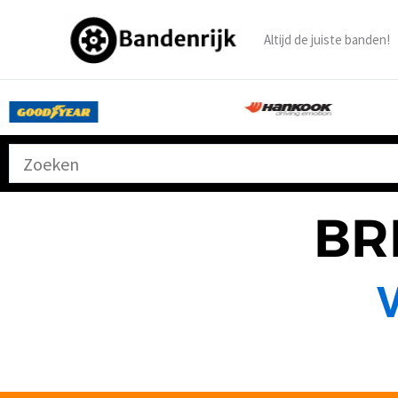
Ga
naar
Altijd de juiste banden!
de
inhoud
BR