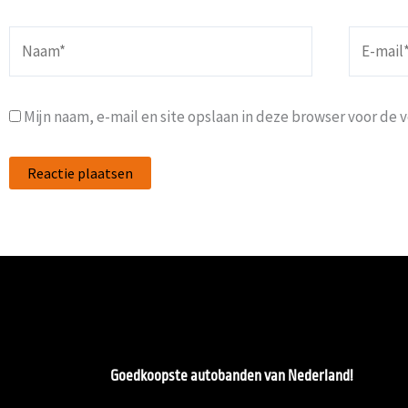
Naam*
E-
mail*
Mijn naam, e-mail en site opslaan in deze browser voor de 
Goedkoopste autobanden van Nederland!