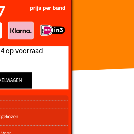
7
prijs per band
14 op voorraad
KELWAGEN
n
tgekozen
 Voor