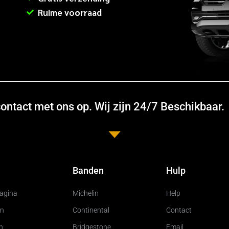
Ruime voorraad
ntact met ons op. Wij zijn 24/7 Beschikbaar.
Banden
Hulp
pagina
Michelin
Help
n
Continental
Contact
n
Bridgestone
Email