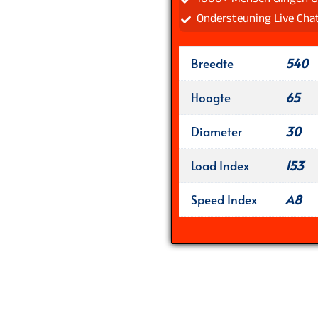
Ondersteuning Live Cha
Breedte
540
Hoogte
65
Diameter
30
Load Index
153
Speed Index
A8