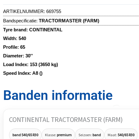
ARTIKELNUMMER:
669755
Bandspecificatie:
TRACTORMASTER (FARM)
Tyre brand:
CONTINENTAL
Width:
540
Profile:
65
Diameter:
30''
Load Index:
153 (3650 kg)
Speed Index:
A8 ()
Banden informatie
CONTINENTAL TRACTORMASTER (FARM)
band 540/65 R30
Klasse:
premium
Seizoen:
band
Maat:
540/65 R30