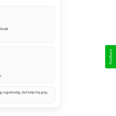
ebruik
Feedback
n
 regelmatig; dat helpt bij grip,