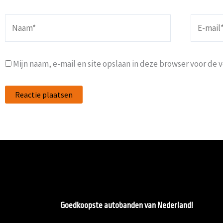
Naam*
E-
mail*
Mijn naam, e-mail en site opslaan in deze browser voor de 
Goedkoopste autobanden van Nederland!