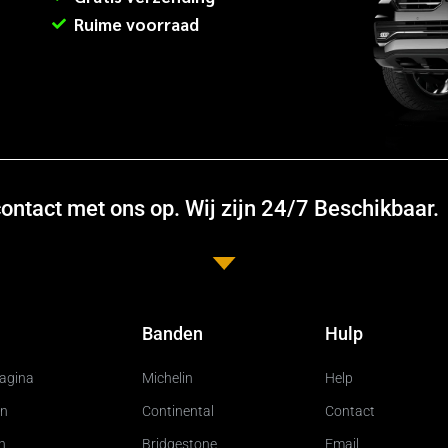
Ruime voorraad
ntact met ons op. Wij zijn 24/7 Beschikbaar.
Banden
Hulp
pagina
Michelin
Help
n
Continental
Contact
n
Bridgestone
Email