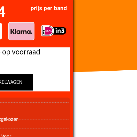
4
prijs per band
6 op voorraad
KELWAGEN
n
tgekozen
 Voor