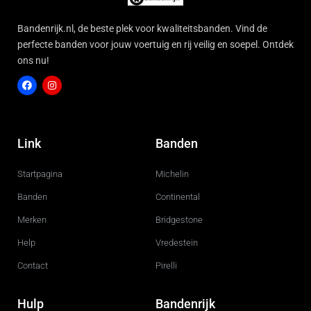
Bandenrijk.nl, de beste plek voor kwaliteitsbanden. Vind de
perfecte banden voor jouw voertuig en rij veilig en soepel. Ontdek
ons nu!
F
I
a
n
c
s
Link
Banden
e
t
b
a
o
g
Startpagina
Michelin
o
r
k
a
m
Banden
Continental
Merken
Bridgestone
Help
Vredestein
Contact
Pirelli
Hulp
Bandenrijk