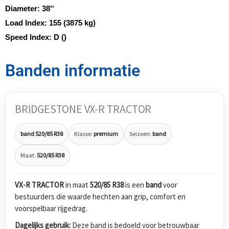
Diameter:
38''
Load Index:
155 (3875 kg)
Speed Index:
D ()
Banden informatie
BRIDGESTONE VX-R TRACTOR
band 520/85 R38
Klasse:
premium
Seizoen:
band
Maat:
520/85 R38
VX-R TRACTOR
in maat
520/85 R38
is een
band
voor
bestuurders die waarde hechten aan grip, comfort en
voorspelbaar rijgedrag.
Dagelijks gebruik:
Deze band is bedoeld voor betrouwbaar