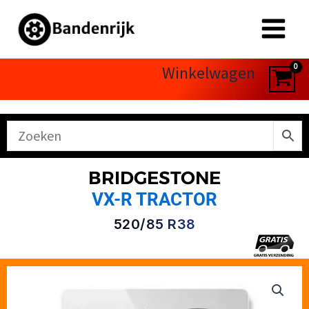
Ga
naar
de
inhoud
Winkelwagen
BRIDGESTONE
VX-R TRACTOR
520/85 R38