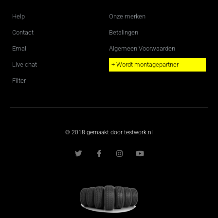
Help
Onze merken
Contact
Betalingen
Email
Algemeen Voorwaarden
Live chat
+ Wordt montagepartner
Filter
© 2018 gemaakt door testwork.nl
T
F
I
Y
w
a
n
o
i
c
s
u
t
e
t
t
t
b
a
u
e
o
g
b
r
o
r
e
k
a
-
m
f