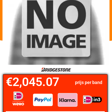
€
2,045.07
prijs per band