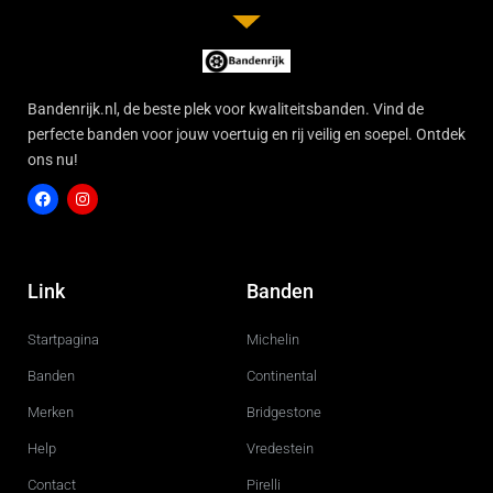
Bandenrijk.nl, de beste plek voor kwaliteitsbanden. Vind de
perfecte banden voor jouw voertuig en rij veilig en soepel. Ontdek
ons nu!
F
I
a
n
c
s
Link
Banden
e
t
b
a
o
g
Startpagina
Michelin
o
r
k
a
m
Banden
Continental
Merken
Bridgestone
Help
Vredestein
Contact
Pirelli