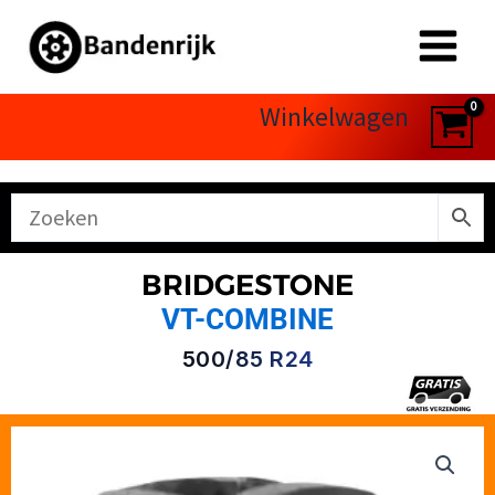
Ga
naar
de
inhoud
Winkelwagen
BRIDGESTONE
VT-COMBINE
500/85 R24