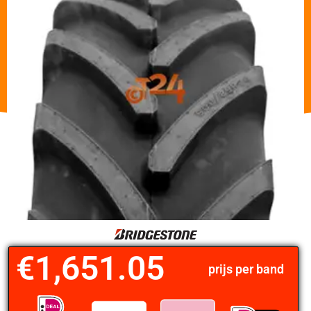
€
1,651.05
prijs per band