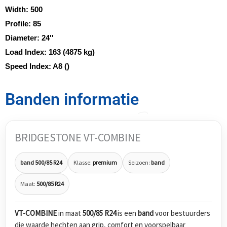
Width:
500
Profile:
85
Diameter:
24''
Load Index:
163 (4875 kg)
Speed Index:
A8 ()
Banden informatie
BRIDGESTONE VT-COMBINE
band 500/85 R24
Klasse:
premium
Seizoen:
band
Maat:
500/85 R24
VT-COMBINE
in maat
500/85 R24
is een
band
voor bestuurders
die waarde hechten aan grip, comfort en voorspelbaar