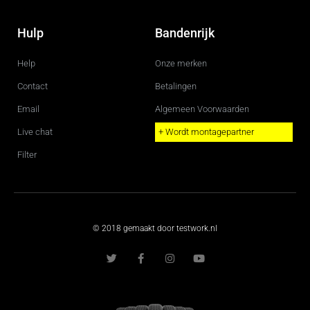
Hulp
Bandenrijk
Help
Onze merken
Contact
Betalingen
Email
Algemeen Voorwaarden
Live chat
+ Wordt montagepartner
Filter
© 2018 gemaakt door testwork.nl
T
F
I
Y
w
a
n
o
i
c
s
u
t
e
t
t
t
b
a
u
e
o
g
b
r
o
r
e