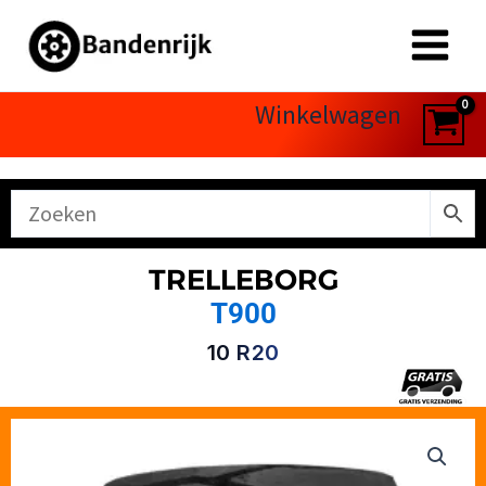
Ga
naar
de
inhoud
Winkelwagen
TRELLEBORG
T900
10 R20