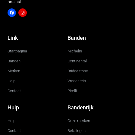
ons nu!
F
I
a
n
c
s
Link
Banden
e
t
b
a
o
g
Startpagina
Michelin
o
r
k
a
m
Banden
Continental
Merken
Bridgestone
Help
Vredestein
Contact
Pirelli
Hulp
Bandenrijk
Help
Onze merken
Contact
Betalingen