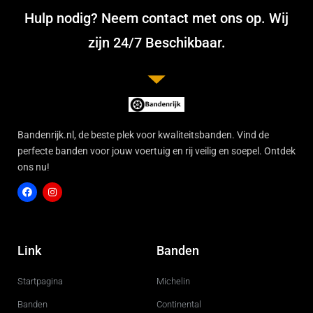
Hulp nodig? Neem contact met ons op. Wij
zijn 24/7 Beschikbaar.
Bandenrijk.nl, de beste plek voor kwaliteitsbanden. Vind de
perfecte banden voor jouw voertuig en rij veilig en soepel. Ontdek
ons nu!
F
I
a
n
c
s
Link
Banden
e
t
b
a
o
g
Startpagina
Michelin
o
r
k
a
m
Banden
Continental