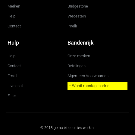
Merken
Bridgestone
Help
Vredestein
Contact
Pirelli
Hulp
Bandenrijk
Help
Onze merken
Contact
Betalingen
Email
Algemeen Voorwaarden
Live chat
+ Wordt montagepartner
Filter
© 2018 gemaakt door testwork.nl
T
F
I
Y