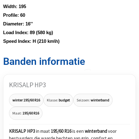
Width:
195
Profile:
60
Diameter:
16''
Load Index:
89 (580 kg)
Speed Index:
H (210 km\h)
Banden informatie
KRISALP HP3
winter 195/60 R16
Klasse:
budget
Seizoen:
winterband
Maat:
195/60 R16
KRISALP HP3
in maat
195/60 R16
is een
winterband
voor
bestuurders die waarde hechten aan grip, comfort en