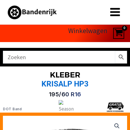
Ga
naar
de
inhoud
Winkelwagen
KLEBER
KRISALP HP3
195/60 R16
DOT Band