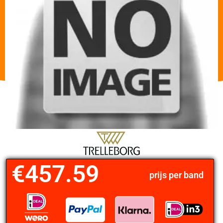
€
457.59
prijs per band