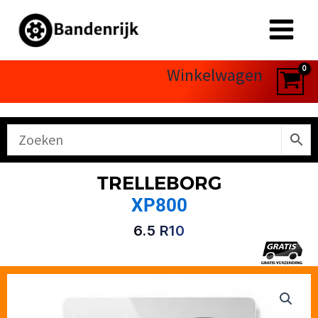
Ga
naar
de
inhoud
Winkelwagen
TRELLEBORG
XP800
6.5 R10