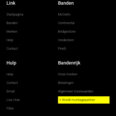
c
s
Link
Banden
e
t
b
a
o
g
Startpagina
Michelin
o
r
k
a
m
Banden
Continental
Merken
Bridgestone
Help
Vredestein
Contact
Pirelli
Hulp
Bandenrijk
Help
Onze merken
Contact
Betalingen
Email
Algemeen Voorwaarden
Live chat
+ Wordt montagepartner
Filter