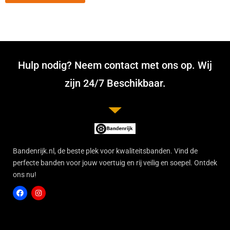
Hulp nodig? Neem contact met ons op. Wij
zijn 24/7 Beschikbaar.
Bandenrijk.nl, de beste plek voor kwaliteitsbanden. Vind de
perfecte banden voor jouw voertuig en rij veilig en soepel. Ontdek
ons nu!
F
I
a
n