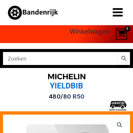
Ga
naar
de
inhoud
Winkelwagen
MICHELIN
YIELDBIB
480/80 R50