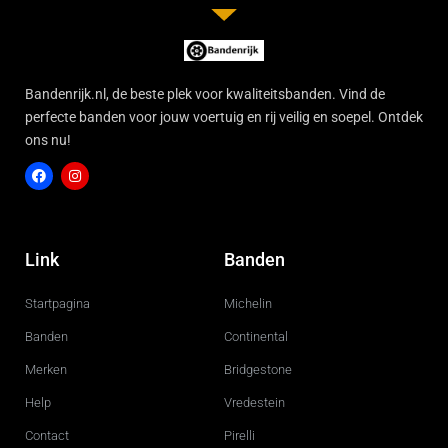
Bandenrijk.nl, de beste plek voor kwaliteitsbanden. Vind de
perfecte banden voor jouw voertuig en rij veilig en soepel. Ontdek
ons nu!
F
I
a
n
c
s
Link
Banden
e
t
b
a
o
g
Startpagina
Michelin
o
r
k
a
m
Banden
Continental
Merken
Bridgestone
Help
Vredestein
Contact
Pirelli