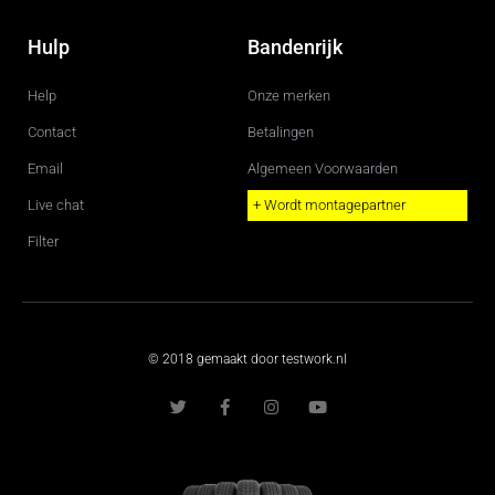
Hulp
Bandenrijk
Help
Onze merken
Contact
Betalingen
Email
Algemeen Voorwaarden
Live chat
+ Wordt montagepartner
Filter
© 2018 gemaakt door testwork.nl
T
F
I
Y
w
a
n
o
i
c
s
u
t
e
t
t
t
b
a
u
e
o
g
b
r
o
r
e