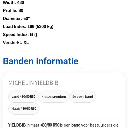
Width:
480
Profile:
80
Diameter:
50''
Load Index:
166 (5300 kg)
Speed Index:
B ()
Versterkt:
XL
Banden informatie
MICHELIN YIELDBIB
band 480/80 R50
Klasse:
premium
Seizoen:
band
Maat:
480/80 R50
YIELDBIB
in maat
480/80 R50
is een
band
voor bestuurders die