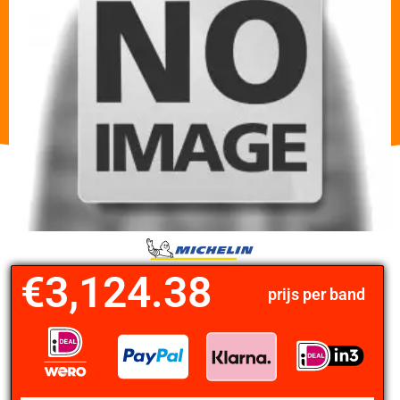
€
3,124.38
prijs per band