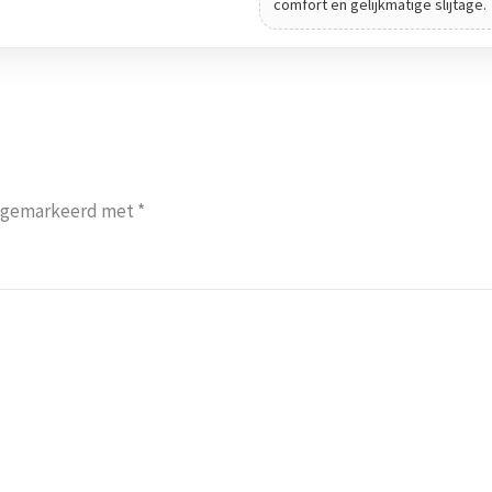
comfort en gelijkmatige slijtage.
jn gemarkeerd met
*