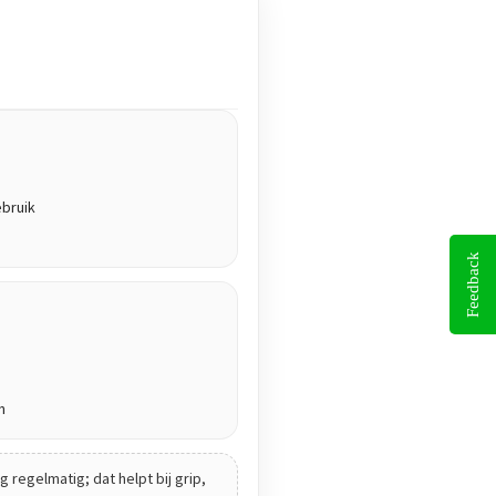
ebruik
Feedback
n
 regelmatig; dat helpt bij grip,