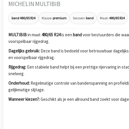
MICHELIN MULTIBIB
band 480/65 R24
Klasse:
premium
Seizoen:
band
Maat:
480/65 R24
MULTIBIB
in maat
480/65 R24
is een
band
voor bestuurders die waa
voorspelbaar rijgedrag.
Dagelijks gebruik:
Deze band is bedoeld voor betrouwbaar dagelijks
en voorspelbaar rijgedrag.
Rijgedrag:
Een stabiele band helpt bij een prettige rijervaring in s
snelweg.
Onderhoud:
Regelmatige controle van bandenspanning en profieldi
gelijkmatige slijtage.
Wanneer kiezen?:
Geschikt als je een allround band zoekt voor dagel