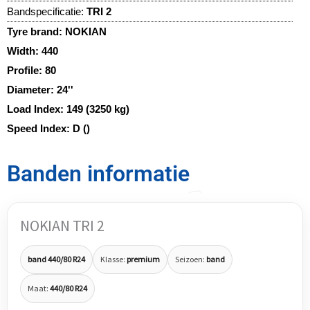
Bandspecificatie:
TRI 2
Tyre brand:
NOKIAN
Width:
440
Profile:
80
Diameter:
24''
Load Index:
149 (3250 kg)
Speed Index:
D ()
Banden informatie
NOKIAN TRI 2
band 440/80 R24
Klasse:
premium
Seizoen:
band
Maat:
440/80 R24