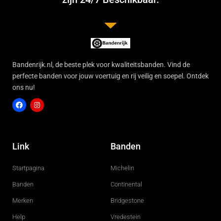
Bandenrijk.nl, de beste plek voor kwaliteitsbanden. Vind de
perfecte banden voor jouw voertuig en rij veilig en soepel. Ontdek
ons nu!
F
I
a
n
c
s
Link
Banden
e
t
b
a
o
g
Startpagina
Michelin
o
r
k
a
m
Banden
Continental
Merken
Bridgestone
Help
Vredestein