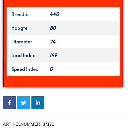
Breedte
440
Hoogte
80
Diameter
24
Load Index
149
Speed Index
D
ARTIKELNUMMER:
37171