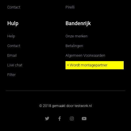
Contact
Pirelli
Hulp
Bandenrijk
Help
Onze merken
Contact
Betalingen
Email
Algemeen Voorwaarden
Live chat
+ Wordt montagepartner
Filter
© 2018 gemaakt door testwork.nl
T
F
I
Y
w
a
n
o
i
c
s
u
t
e
t
t
t
b
a
u