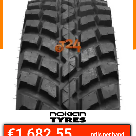
€
1,682.55
prijs per band