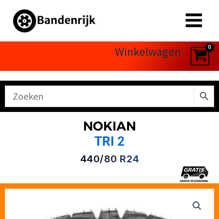
Ga
naar
de
inhoud
Winkelwagen
NOKIAN
TRI 2
440/80 R24