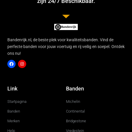
zijn 24/7 Beschikbaar.
Bandenrijk.nl, de beste plek voor kwaliteitsbanden. Vind de
perfecte banden voor jouw voertuig en rij veilig en soepel. Ontdek
ons nu!
F
I
a
n
c
s
Link
Banden
e
t
b
a
o
g
Startpagina
Michelin
o
r
k
a
m
Banden
Continental
Merken
Bridgestone
Help
Vredestein