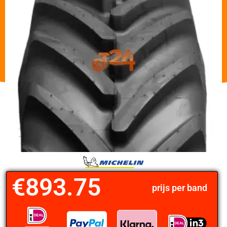
€
893.75
prijs per band