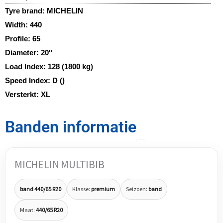
Tyre brand:
MICHELIN
Width:
440
Profile:
65
Diameter:
20''
Load Index:
128 (1800 kg)
Speed Index:
D ()
Versterkt:
XL
Banden informatie
MICHELIN MULTIBIB
band 440/65 R20
Klasse:
premium
Seizoen:
band
Maat:
440/65 R20