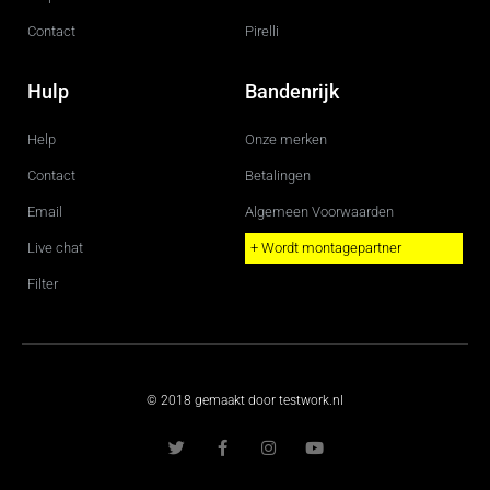
Contact
Pirelli
Hulp
Bandenrijk
Help
Onze merken
Contact
Betalingen
Email
Algemeen Voorwaarden
Live chat
+ Wordt montagepartner
Filter
© 2018 gemaakt door testwork.nl
T
F
I
Y
w
a
n
o
i
c
s
u
t
e
t
t