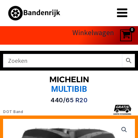
Ga
naar
de
inhoud
Winkelwagen
MICHELIN
MULTIBIB
440/65 R20
DOT Band