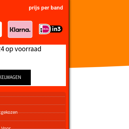
prijs per band
24 op voorraad
KELWAGEN
n
tgekozen
 Voor