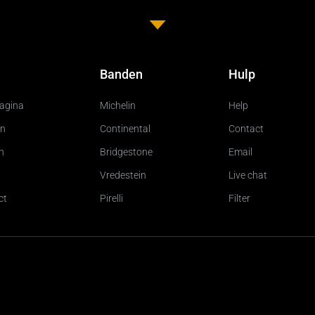
Banden
Hulp
pagina
Michelin
Help
n
Continental
Contact
n
Bridgestone
Email
Vredestein
Live chat
ct
Pirelli
Filter