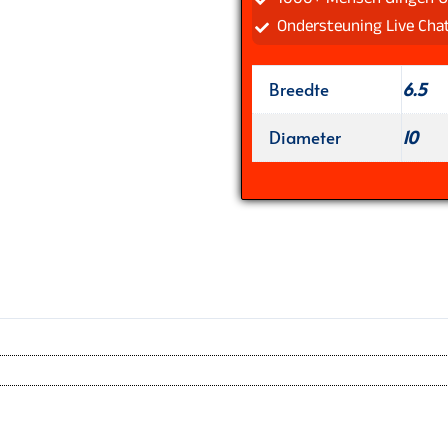
Ondersteuning Live Cha
Breedte
6.5
Diameter
10