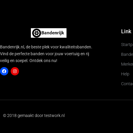
Link
Start
Bandenrijk.nl, de beste plek voor kwaliteitsbanden.
Vind de perfecte banden voor jouw voertuig en rij
Bande
veilig en soepel. Ontdek ons nu!
Merke
Help
Conta
F
I
a
n
c
s
e
t
b
a
o
g
o
r
k
a
© 2018 gemaakt door testwork.nl
m