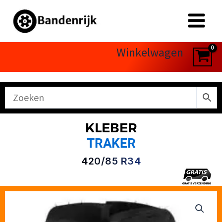
Ga
naar
de
inhoud
Winkelwagen
KLEBER
TRAKER
420/85 R34