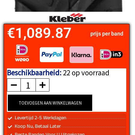
€
1,089.87
prijs per band
Beschikbaarheid:
22 op voorraad
KLEBER
aantal
TOEVOEGEN AAN WINKELWAGEN
Levertijd 2-5 Werkdagen
Koop Nu, Betaal Later