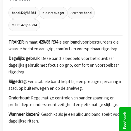
band 420/85 R34
Klasse:
budget
Seizoen:
band
Maat:
420/85 R34
TRAKER
in maat
420/85 R34
is een
band
voor bestuurders die
waarde hechten aan grip, comfort en voorspelbaar rijgedrag.
Dagelijks gebruik:
Deze band is bedoeld voor betrouwbaar
dagelijks gebruik met focus op grip, comfort en voorspelbaar
rijgedrag.
Rijgedrag:
Een stabiele band helpt bij een prettige rijervaring in
stad, op buitenwegen en op de snelweg.
Onderhoud:
Regelmatige controle van bandenspanning en
profieldiepte ondersteunt veiligheid en gelijkmatige slijtage.
Wanneer kiezen?:
Geschikt als je een allround band zoekt voor
Feedback
dagelijkse ritten.