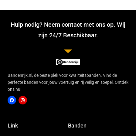
Hulp nodig? Neem contact met ons op. Wij
zijn 24/7 Beschikbaar.
Bandenrijk.nl, de beste plek voor kwaliteitsbanden. Vind de
perfecte banden voor jouw voertuig en rij veilig en soepel. Ontdek
ons nu!
F
I
a
n
c
s
Link
Banden
e
t
b
a