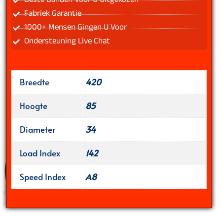
Beste Banden Voor U Uitgekozen
Fabriek Garantie
1000+ Mensen Gingen U Voor
Ondersteuning Live Chat
Breedte
420
Hoogte
85
Diameter
34
Load Index
142
Speed Index
A8