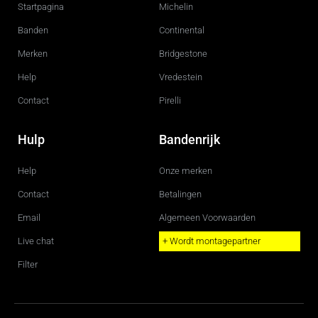
o
g
Startpagina
Michelin
o
r
k
a
m
Banden
Continental
Merken
Bridgestone
Help
Vredestein
Contact
Pirelli
Hulp
Bandenrijk
Help
Onze merken
Contact
Betalingen
Email
Algemeen Voorwaarden
Live chat
+ Wordt montagepartner
Filter