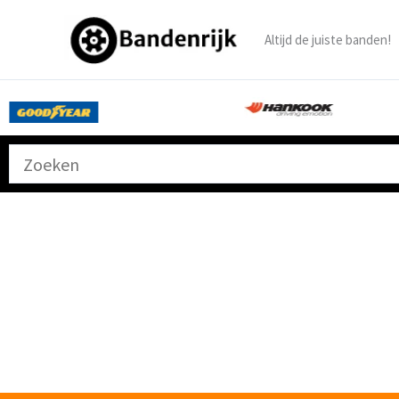
Ga
naar
Altijd de juiste banden!
de
inhoud