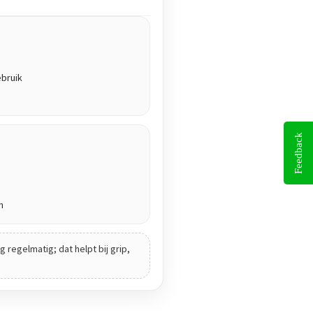
ebruik
Feedback
n
 regelmatig; dat helpt bij grip,