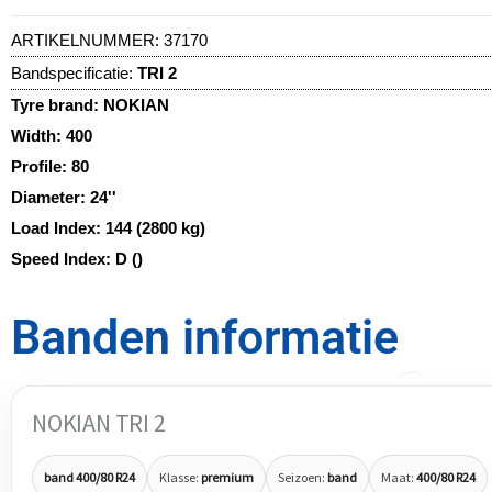
ARTIKELNUMMER:
37170
Bandspecificatie:
TRI 2
Tyre brand:
NOKIAN
Width:
400
Profile:
80
Diameter:
24''
Load Index:
144 (2800 kg)
Speed Index:
D ()
Banden informatie
NOKIAN TRI 2
band 400/80 R24
Klasse:
premium
Seizoen:
band
Maat:
400/80 R24