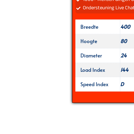
Ondersteuning Live Cha
Breedte
400
Hoogte
80
Diameter
24
Load Index
144
Speed Index
D