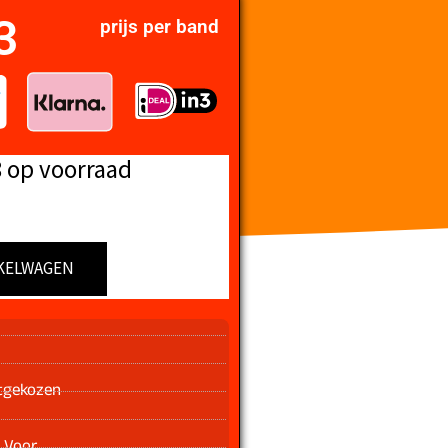
3
prijs per band
8 op voorraad
KELWAGEN
n
tgekozen
 Voor