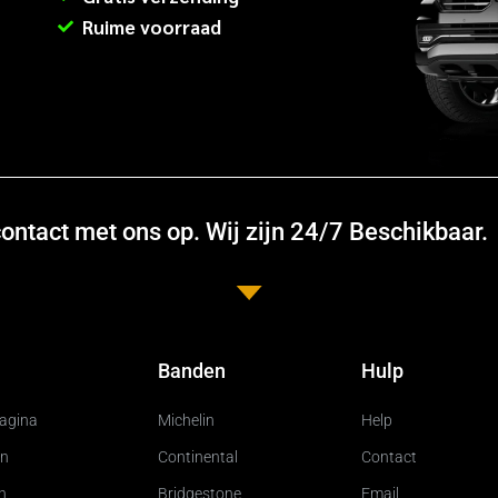
Ruime voorraad
ntact met ons op. Wij zijn 24/7 Beschikbaar.
Banden
Hulp
pagina
Michelin
Help
n
Continental
Contact
n
Bridgestone
Email